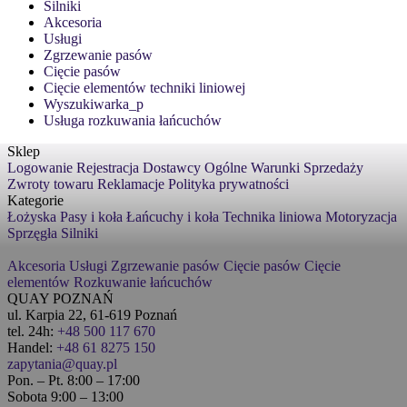
Silniki
Akcesoria
Usługi
Zgrzewanie pasów
Cięcie pasów
Cięcie elementów techniki liniowej
Wyszukiwarka_p
Usługa rozkuwania łańcuchów
Sklep
Logowanie
Rejestracja
Dostawcy
Ogólne Warunki Sprzedaży
Zwroty towaru
Reklamacje
Polityka prywatności
Kategorie
Łożyska
Pasy i koła
Łańcuchy i koła
Technika liniowa
Motoryzacja
Sprzęgła
Silniki
Akcesoria
Usługi
Zgrzewanie pasów
Cięcie pasów
Cięcie
elementów
Rozkuwanie łańcuchów
QUAY POZNAŃ
ul. Karpia 22, 61-619 Poznań
tel. 24h:
+48 500 117 670
Handel:
+48 61 8275 150
zapytania@quay.pl
Pon. – Pt. 8:00 – 17:00
Sobota 9:00 – 13:00