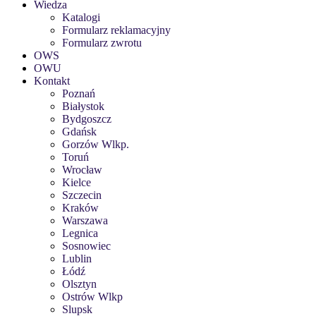
Wiedza
Katalogi
Formularz reklamacyjny
Formularz zwrotu
OWS
OWU
Kontakt
Poznań
Białystok
Bydgoszcz
Gdańsk
Gorzów Wlkp.
Toruń
Wrocław
Kielce
Szczecin
Kraków
Warszawa
Legnica
Sosnowiec
Lublin
Łódź
Olsztyn
Ostrów Wlkp
Slupsk