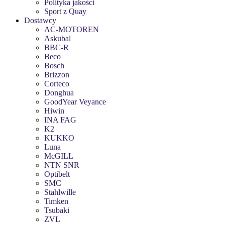
Polityka jakości
Sport z Quay
Dostawcy
AC-MOTOREN
Askubal
BBC-R
Beco
Bosch
Brizzon
Corteco
Donghua
GoodYear Veyance
Hiwin
INA FAG
K2
KUKKO
Luna
McGILL
NTN SNR
Optibelt
SMC
Stahlwille
Timken
Tsubaki
ZVL