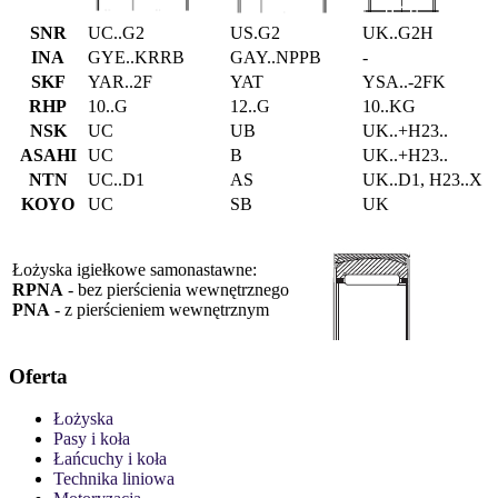
SNR
UC..G2
US.G2
UK..G2H
INA
GYE..KRRB
GAY..NPPB
-
SKF
YAR..2F
YAT
YSA..-2FK
RHP
10..G
12..G
10..KG
NSK
UC
UB
UK..+H23..
ASAHI
UC
B
UK..+H23..
NTN
UC..D1
AS
UK..D1, H23..X
KOYO
UC
SB
UK
Łożyska igiełkowe samonastawne:
RPNA
- bez pierścienia wewnętrznego
PNA
- z pierścieniem wewnętrznym
Oferta
Łożyska
Pasy i koła
Łańcuchy i koła
Technika liniowa