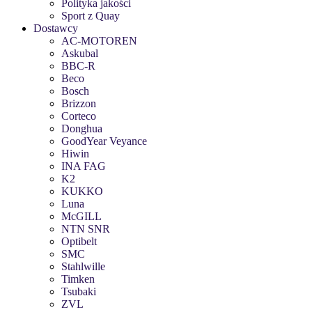
Polityka jakości
Sport z Quay
Dostawcy
AC-MOTOREN
Askubal
BBC-R
Beco
Bosch
Brizzon
Corteco
Donghua
GoodYear Veyance
Hiwin
INA FAG
K2
KUKKO
Luna
McGILL
NTN SNR
Optibelt
SMC
Stahlwille
Timken
Tsubaki
ZVL