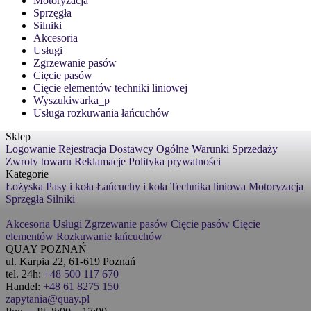
Motoryzacja
Sprzęgła
Silniki
Akcesoria
Usługi
Zgrzewanie pasów
Cięcie pasów
Cięcie elementów techniki liniowej
Wyszukiwarka_p
Usługa rozkuwania łańcuchów
Sklep
Logowanie
Rejestracja
Dostawcy
Ogólne Warunki Sprzedaży
Zwroty towaru
Reklamacje
Polityka prywatności
Kategorie
Łożyska
Pasy i koła
Łańcuchy i koła
Technika liniowa
Motoryzacja
Sprzęgła
Silniki
Akcesoria
Usługi
Zgrzewanie pasów
Cięcie pasów
Cięcie
elementów
Rozkuwanie łańcuchów
QUAY POZNAŃ
ul. Karpia 22, 61-619 Poznań
tel. 24h:
+48 500 117 670
Handel:
+48 61 8275 150
zapytania@quay.pl