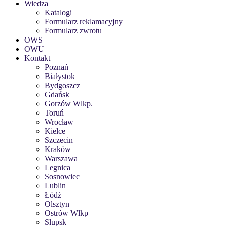
Wiedza
Katalogi
Formularz reklamacyjny
Formularz zwrotu
OWS
OWU
Kontakt
Poznań
Białystok
Bydgoszcz
Gdańsk
Gorzów Wlkp.
Toruń
Wrocław
Kielce
Szczecin
Kraków
Warszawa
Legnica
Sosnowiec
Lublin
Łódź
Olsztyn
Ostrów Wlkp
Slupsk