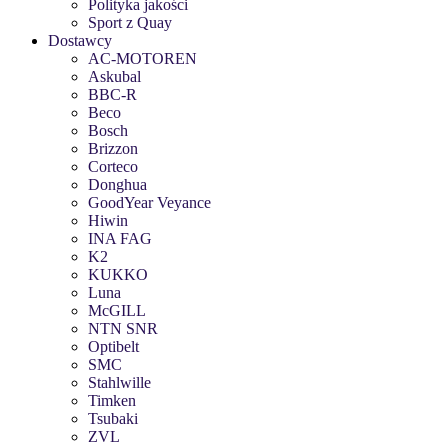
Polityka jakości
Sport z Quay
Dostawcy
AC-MOTOREN
Askubal
BBC-R
Beco
Bosch
Brizzon
Corteco
Donghua
GoodYear Veyance
Hiwin
INA FAG
K2
KUKKO
Luna
McGILL
NTN SNR
Optibelt
SMC
Stahlwille
Timken
Tsubaki
ZVL