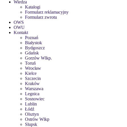
Wiedza
Katalogi
Formularz reklamacyjny
Formularz zwrotu
OWS
OWU
Kontakt
Poznań
Białystok
Bydgoszcz
Gdańsk
Gorzów Wlkp.
Toruń
Wrocław
Kielce
Szczecin
Kraków
Warszawa
Legnica
Sosnowiec
Lublin
Łódź
Olsztyn
Ostrów Wlkp
Slupsk