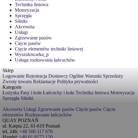
Technika liniowa
Motoryzacja
Sprzęgła
Silniki
Akcesoria
Usługi
Zgrzewanie pasów
Cięcie pasów
Cięcie elementów techniki liniowej
Wyszukiwarka_p
Usługa rozkuwania łańcuchów
Sklep
Logowanie
Rejestracja
Dostawcy
Ogólne Warunki Sprzedaży
Zwroty towaru
Reklamacje
Polityka prywatności
Kategorie
Łożyska
Pasy i koła
Łańcuchy i koła
Technika liniowa
Motoryzacja
Sprzęgła
Silniki
Akcesoria
Usługi
Zgrzewanie pasów
Cięcie pasów
Cięcie
elementów
Rozkuwanie łańcuchów
QUAY POZNAŃ
ul. Karpia 22, 61-619 Poznań
tel. 24h:
+48 500 117 670
Handel:
+48 61 8275 150