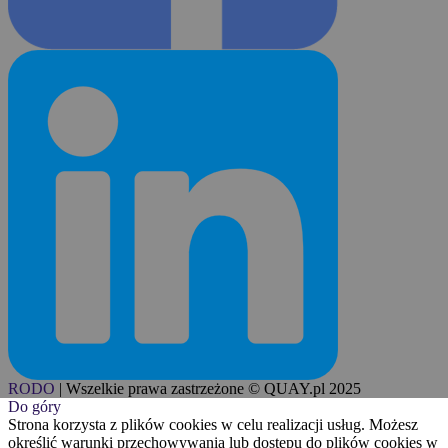
RODO
|
Wszelkie prawa zastrzeżone © QUAY.pl 2025
Do góry
Strona korzysta z plików cookies w celu realizacji usług. Możesz
określić warunki przechowywania lub dostępu do plików cookies w