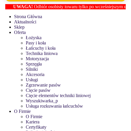
UWAGA!
Odbiór osobisty towaru tylko po wcześniejszym ustaleniu
Strona Główna
Aktualności
Sklep
Oferta
Łożyska
Pasy i koła
Łańcuchy i koła
Technika liniowa
Motoryzacja
Sprzęgła
Silniki
Akcesoria
Usługi
Zgrzewanie pasów
Cięcie pasów
Cięcie elementów techniki liniowej
Wyszukiwarka_p
Usługa rozkuwania łańcuchów
O Firmie
O Firmie
Kariera
Certyfikaty