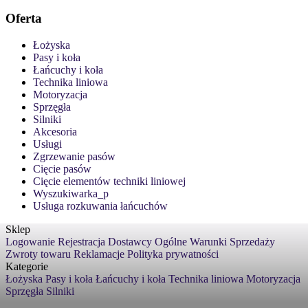
Oferta
Łożyska
Pasy i koła
Łańcuchy i koła
Technika liniowa
Motoryzacja
Sprzęgła
Silniki
Akcesoria
Usługi
Zgrzewanie pasów
Cięcie pasów
Cięcie elementów techniki liniowej
Wyszukiwarka_p
Usługa rozkuwania łańcuchów
Sklep
Logowanie
Rejestracja
Dostawcy
Ogólne Warunki Sprzedaży
Zwroty towaru
Reklamacje
Polityka prywatności
Kategorie
Łożyska
Pasy i koła
Łańcuchy i koła
Technika liniowa
Motoryzacja
Sprzęgła
Silniki