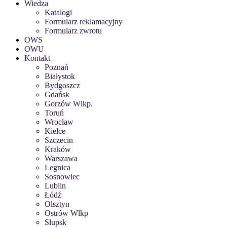
Wiedza
Katalogi
Formularz reklamacyjny
Formularz zwrotu
OWS
OWU
Kontakt
Poznań
Białystok
Bydgoszcz
Gdańsk
Gorzów Wlkp.
Toruń
Wrocław
Kielce
Szczecin
Kraków
Warszawa
Legnica
Sosnowiec
Lublin
Łódź
Olsztyn
Ostrów Wlkp
Slupsk