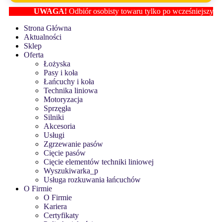
UWAGA!
Odbiór osobisty towaru tylko po wcześniejszym ustale
Strona Główna
Aktualności
Sklep
Oferta
Łożyska
Pasy i koła
Łańcuchy i koła
Technika liniowa
Motoryzacja
Sprzęgła
Silniki
Akcesoria
Usługi
Zgrzewanie pasów
Cięcie pasów
Cięcie elementów techniki liniowej
Wyszukiwarka_p
Usługa rozkuwania łańcuchów
O Firmie
O Firmie
Kariera
Certyfikaty