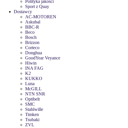
Polityka jakości
Sport z Quay
Dostawcy
AC-MOTOREN
Askubal
BBC-R
Beco
Bosch
Brizzon
Corteco
Donghua
GoodYear Veyance
Hiwin
INA FAG
K2
KUKKO
Luna
McGILL
NTN SNR
Optibelt
SMC
Stahlwille
Timken
Tsubaki
ZVL