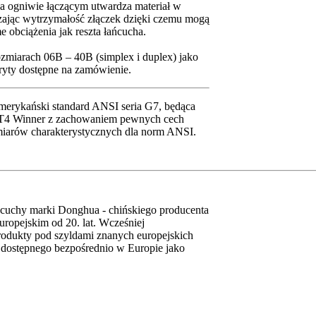
a ogniwie łączącym utwardza materiał w
zając wytrzymałość złączek dzięki czemu mogą
e obciążenia jak reszta łańcucha.
zmiarach 06B – 40B (simplex i duplex) jako
ryty dostępne na zamówienie.
merykański standard ANSI seria G7, będąca
GT4 Winner z zachowaniem pewnych cech
iarów charakterystycznych dla norm ANSI.
cuchy marki Donghua - chińskiego producenta
europejskim od 20. lat. Wcześniej
rodukty pod szyldami znanych europejskich
 dostępnego bezpośrednio w Europie jako