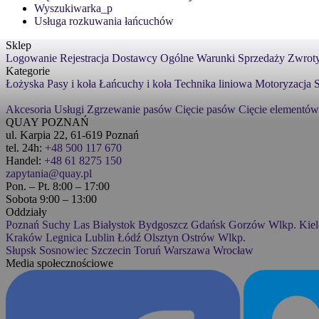
Wyszukiwarka_p
Usługa rozkuwania łańcuchów
Sklep
Logowanie
Rejestracja
Dostawcy
Ogólne Warunki Sprzedaży
Zwroty
Kategorie
Łożyska
Pasy i koła
Łańcuchy i koła
Technika liniowa
Motoryzacja
S
Akcesoria
Usługi
Zgrzewanie pasów
Cięcie pasów
Cięcie elementów
QUAY POZNAŃ
ul. Karpia 22, 61-619 Poznań
tel. 24h:
+48 500 117 670
Handel:
+48 61 8275 150
zapytania@quay.pl
Pon. – Pt. 8:00 – 17:00
Sobota 9:00 – 13:00
Oddziały
Poznań
Suchy Las
Białystok
Bydgoszcz
Gdańsk
Gorzów Wlkp.
Kiel
Kraków
Legnica
Lublin
Łódź
Olsztyn
Ostrów Wlkp.
Słupsk
Sosnowiec
Szczecin
Toruń
Warszawa
Wrocław
Media społecznościowe