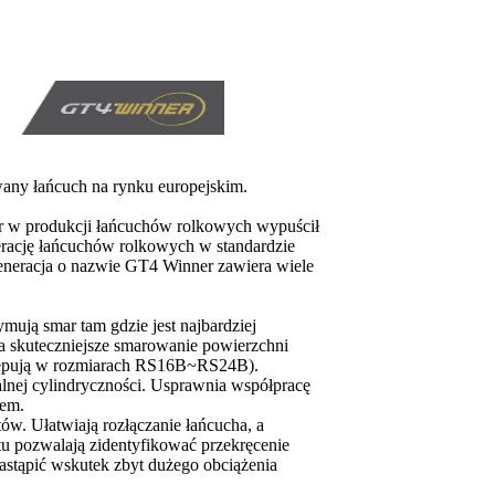
any łańcuch na rynku europejskim.
er w produkcji łańcuchów rolkowych wypuścił
erację łańcuchów rolkowych w standardzie
neracja o nazwie GT4 Winner zawiera wiele
mują smar tam gdzie jest najbardziej
a skuteczniejsze smarowanie powierzchni
stępują w rozmiarach RS16B~RS24B).
ealnej cylindryczności. Usprawnia współpracę
iem.
ów. Ułatwiają rozłączanie łańcucha, a
tu pozwalają zidentyfikować przekręcenie
astąpić wskutek zbyt dużego obciążenia