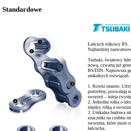
Standardowe
Łańcuch rolkowy RS.
Najbardziej zaawansow
Tsubaki, światowy lid
nową, czwartą już gen
BS/DIN. Najnowsza ge
unikalnych rozwiązań.
1. Rowki smarne. Utrzy
potrzebny, pozwalają n
sworzeń – tuleja (wy
2. Jednolita rolka o id
między rolką a sworzn
3. Unikalna budowa nit
znaczniki na czubku ni
sworznia, które może n
łańcucha.