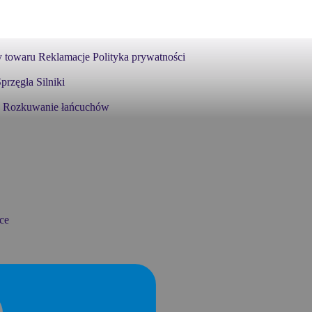
 towaru
Reklamacje
Polityka prywatności
przęgła
Silniki
Rozkuwanie łańcuchów
ce