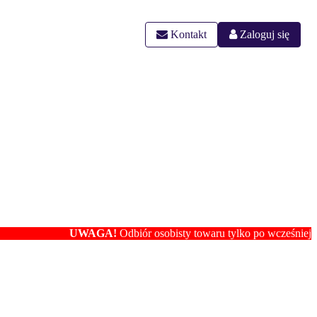
Kontakt
Zaloguj się
UWAGA!
Odbiór osobisty towaru tylko po wcześniejszym ustal