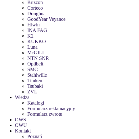
Brizzon
Corteco
Donghua
GoodYear Veyance
Hiwin
INA FAG
K2
KUKKO
Luna
McGILL
NTN SNR
Optibelt
SMC
Stahlwille
Timken
Tsubaki
ZVL
Wiedza
Katalogi
Formularz reklamacyjny
Formularz zwrotu
OWS
OWU
Kontakt
Poznań