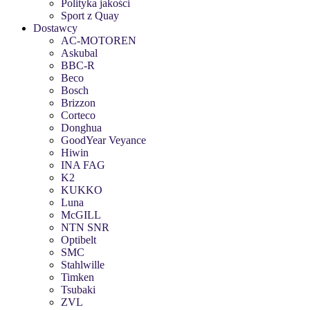
Polityka jakości
Sport z Quay
Dostawcy
AC-MOTOREN
Askubal
BBC-R
Beco
Bosch
Brizzon
Corteco
Donghua
GoodYear Veyance
Hiwin
INA FAG
K2
KUKKO
Luna
McGILL
NTN SNR
Optibelt
SMC
Stahlwille
Timken
Tsubaki
ZVL