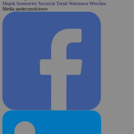
Słupsk
Sosnowiec
Szczecin
Toruń
Warszawa
Wrocław
Media społecznościowe