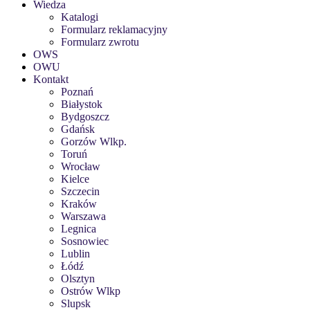
Wiedza
Katalogi
Formularz reklamacyjny
Formularz zwrotu
OWS
OWU
Kontakt
Poznań
Białystok
Bydgoszcz
Gdańsk
Gorzów Wlkp.
Toruń
Wrocław
Kielce
Szczecin
Kraków
Warszawa
Legnica
Sosnowiec
Lublin
Łódź
Olsztyn
Ostrów Wlkp
Slupsk