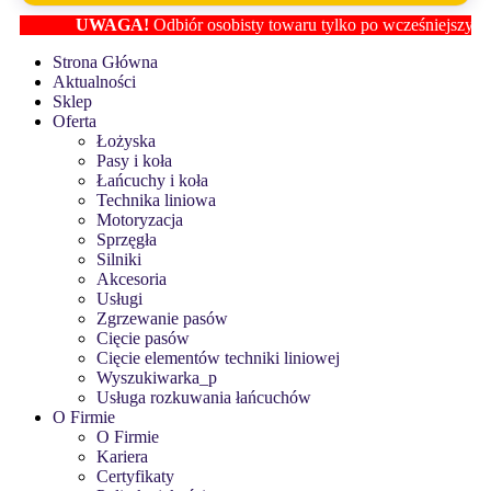
UWAGA!
Odbiór osobisty towaru tylko po wcześniejszym ustale
Strona Główna
Aktualności
Sklep
Oferta
Łożyska
Pasy i koła
Łańcuchy i koła
Technika liniowa
Motoryzacja
Sprzęgła
Silniki
Akcesoria
Usługi
Zgrzewanie pasów
Cięcie pasów
Cięcie elementów techniki liniowej
Wyszukiwarka_p
Usługa rozkuwania łańcuchów
O Firmie
O Firmie
Kariera
Certyfikaty