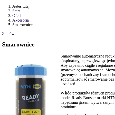
Jesteś tutaj:
Start
Oferta
Akcesoria
Smarownice
Zamów
Smarownice
Smarowanie automatyczne redukuj
eksploatacyjne, zwiększając jedn
Aby zapewnić ciągłe i regularne
smarownicę automatyczną. Można
(przemysł mechaniczny i samochod
zoptymalizować smarowanie bez 
urządzeń.
Wśród produktów różnych produc
model Ready Booster marki NTN
napędzana gazem wytwarzanym w 
produktu: