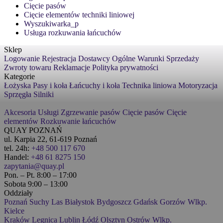
Cięcie pasów
Cięcie elementów techniki liniowej
Wyszukiwarka_p
Usługa rozkuwania łańcuchów
Sklep
Logowanie
Rejestracja
Dostawcy
Ogólne Warunki Sprzedaży
Zwroty towaru
Reklamacje
Polityka prywatności
Kategorie
Łożyska
Pasy i koła
Łańcuchy i koła
Technika liniowa
Motoryzacja
Sprzęgła
Silniki
Akcesoria
Usługi
Zgrzewanie pasów
Cięcie pasów
Cięcie
elementów
Rozkuwanie łańcuchów
QUAY POZNAŃ
ul. Karpia 22, 61-619 Poznań
tel. 24h:
+48 500 117 670
Handel:
+48 61 8275 150
zapytania@quay.pl
Pon. – Pt. 8:00 – 17:00
Sobota 9:00 – 13:00
Oddziały
Poznań
Suchy Las
Białystok
Bydgoszcz
Gdańsk
Gorzów Wlkp.
Kielce
Kraków
Legnica
Lublin
Łódź
Olsztyn
Ostrów Wlkp.