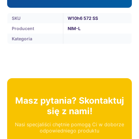
SKU
W10h6 572 SS
Producent
NIM-L
Kategoria
Masz pytania? Skontaktuj
się z nami!
Nasi specjaliści chętnie pomogą Ci w doborze
odpowiedniego produktu