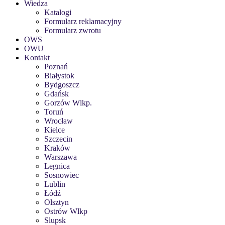
Wiedza
Katalogi
Formularz reklamacyjny
Formularz zwrotu
OWS
OWU
Kontakt
Poznań
Białystok
Bydgoszcz
Gdańsk
Gorzów Wlkp.
Toruń
Wrocław
Kielce
Szczecin
Kraków
Warszawa
Legnica
Sosnowiec
Lublin
Łódź
Olsztyn
Ostrów Wlkp
Slupsk