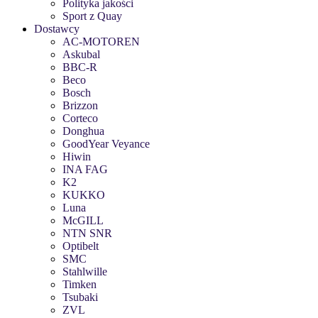
Polityka jakości
Sport z Quay
Dostawcy
AC-MOTOREN
Askubal
BBC-R
Beco
Bosch
Brizzon
Corteco
Donghua
GoodYear Veyance
Hiwin
INA FAG
K2
KUKKO
Luna
McGILL
NTN SNR
Optibelt
SMC
Stahlwille
Timken
Tsubaki
ZVL