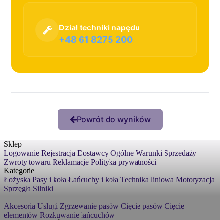
Dział techniki napędu
+48 61 8275 200
Powrót do wyników
Sklep
Logowanie
Rejestracja
Dostawcy
Ogólne Warunki Sprzedaży
Zwroty towaru
Reklamacje
Polityka prywatności
Kategorie
Łożyska
Pasy i koła
Łańcuchy i koła
Technika liniowa
Motoryzacja
Sprzęgła
Silniki
Akcesoria
Usługi
Zgrzewanie pasów
Cięcie pasów
Cięcie
elementów
Rozkuwanie łańcuchów