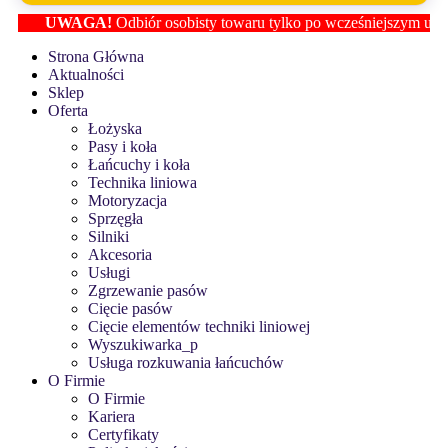
UWAGA!
Odbiór osobisty towaru tylko po wcześniejszym ustaleniu 
Strona Główna
Aktualności
Sklep
Oferta
Łożyska
Pasy i koła
Łańcuchy i koła
Technika liniowa
Motoryzacja
Sprzęgła
Silniki
Akcesoria
Usługi
Zgrzewanie pasów
Cięcie pasów
Cięcie elementów techniki liniowej
Wyszukiwarka_p
Usługa rozkuwania łańcuchów
O Firmie
O Firmie
Kariera
Certyfikaty