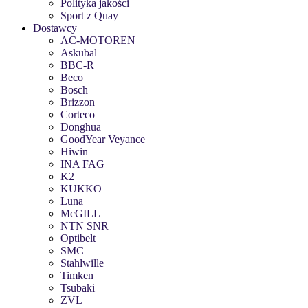
Polityka jakości
Sport z Quay
Dostawcy
AC-MOTOREN
Askubal
BBC-R
Beco
Bosch
Brizzon
Corteco
Donghua
GoodYear Veyance
Hiwin
INA FAG
K2
KUKKO
Luna
McGILL
NTN SNR
Optibelt
SMC
Stahlwille
Timken
Tsubaki
ZVL