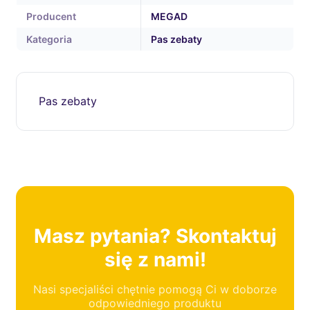
Producent
MEGAD
Kategoria
Pas zebaty
Pas zebaty
Masz pytania? Skontaktuj
się z nami!
Nasi specjaliści chętnie pomogą Ci w doborze
odpowiedniego produktu