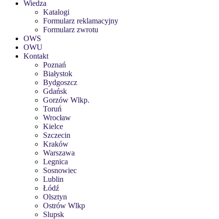
Wiedza
Katalogi
Formularz reklamacyjny
Formularz zwrotu
OWS
OWU
Kontakt
Poznań
Białystok
Bydgoszcz
Gdańsk
Gorzów Wlkp.
Toruń
Wrocław
Kielce
Szczecin
Kraków
Warszawa
Legnica
Sosnowiec
Lublin
Łódź
Olsztyn
Ostrów Wlkp
Slupsk