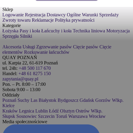
Sklep
Logowanie
Rejestracja
Dostawcy
Ogólne Warunki Sprzedaży
Zwroty towaru
Reklamacje
Polityka prywatności
Kategorie
Łożyska
Pasy i koła
Łańcuchy i koła
Technika liniowa
Motoryzacja
Sprzęgła
Silniki
Akcesoria
Usługi
Zgrzewanie pasów
Cięcie pasów
Cięcie
elementów
Rozkuwanie łańcuchów
QUAY POZNAŃ
ul. Karpia 22, 61-619 Poznań
tel. 24h:
+48 500 117 670
Handel:
+48 61 8275 150
zapytania@quay.pl
Pon. – Pt. 8:00 – 17:00
Sobota 9:00 – 13:00
Oddziały
Poznań
Suchy Las
Białystok
Bydgoszcz
Gdańsk
Gorzów Wlkp.
Kielce
Kraków
Legnica
Lublin
Łódź
Olsztyn
Ostrów Wlkp.
Słupsk
Sosnowiec
Szczecin
Toruń
Warszawa
Wrocław
Media społecznościowe