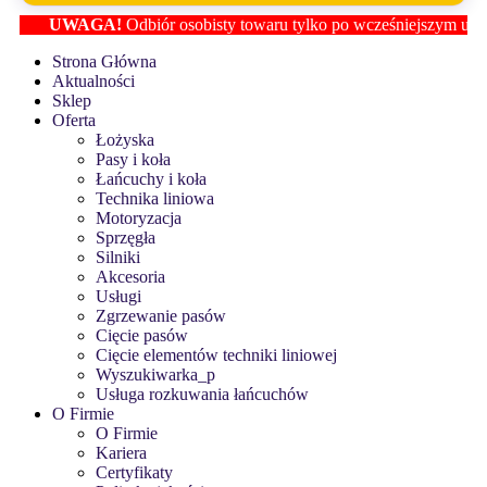
UWAGA!
Odbiór osobisty towaru tylko po wcześniejszym ustaleniu
Strona Główna
Aktualności
Sklep
Oferta
Łożyska
Pasy i koła
Łańcuchy i koła
Technika liniowa
Motoryzacja
Sprzęgła
Silniki
Akcesoria
Usługi
Zgrzewanie pasów
Cięcie pasów
Cięcie elementów techniki liniowej
Wyszukiwarka_p
Usługa rozkuwania łańcuchów
O Firmie
O Firmie
Kariera
Certyfikaty