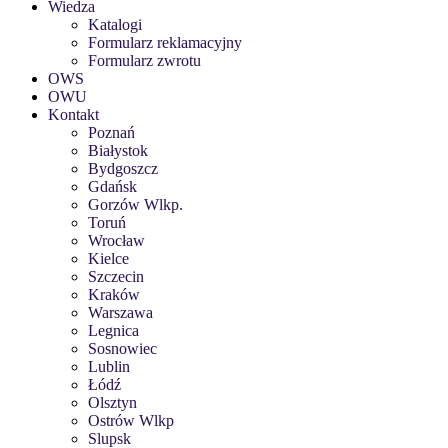
Wiedza
Katalogi
Formularz reklamacyjny
Formularz zwrotu
OWS
OWU
Kontakt
Poznań
Białystok
Bydgoszcz
Gdańsk
Gorzów Wlkp.
Toruń
Wrocław
Kielce
Szczecin
Kraków
Warszawa
Legnica
Sosnowiec
Lublin
Łódź
Olsztyn
Ostrów Wlkp
Slupsk