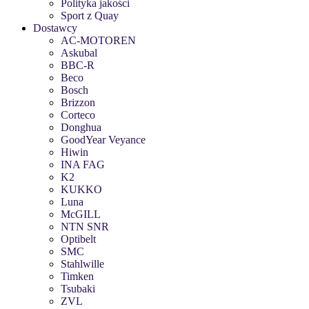
Polityka jakości
Sport z Quay
Dostawcy
AC-MOTOREN
Askubal
BBC-R
Beco
Bosch
Brizzon
Corteco
Donghua
GoodYear Veyance
Hiwin
INA FAG
K2
KUKKO
Luna
McGILL
NTN SNR
Optibelt
SMC
Stahlwille
Timken
Tsubaki
ZVL