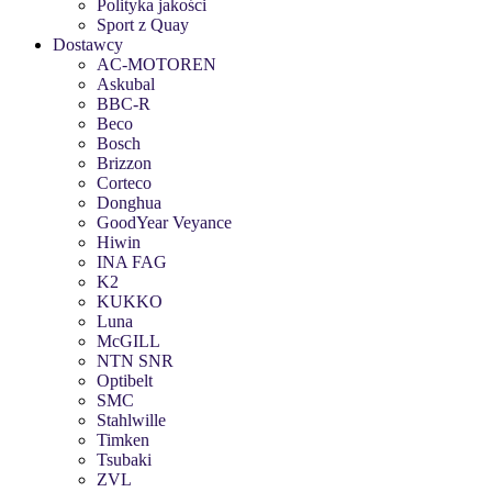
Polityka jakości
Sport z Quay
Dostawcy
AC-MOTOREN
Askubal
BBC-R
Beco
Bosch
Brizzon
Corteco
Donghua
GoodYear Veyance
Hiwin
INA FAG
K2
KUKKO
Luna
McGILL
NTN SNR
Optibelt
SMC
Stahlwille
Timken
Tsubaki
ZVL