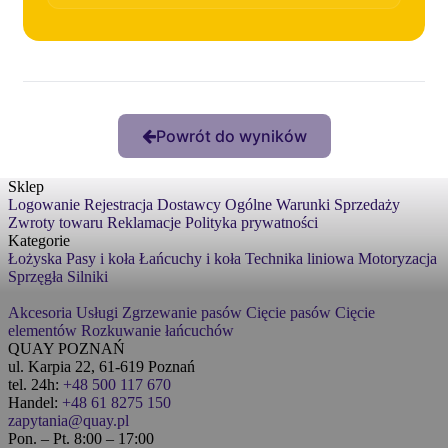
Powrót do wyników
Sklep
Logowanie
Rejestracja
Dostawcy
Ogólne Warunki Sprzedaży
Zwroty towaru
Reklamacje
Polityka prywatności
Kategorie
Łożyska
Pasy i koła
Łańcuchy i koła
Technika liniowa
Motoryzacja
Sprzęgła
Silniki
Akcesoria
Usługi
Zgrzewanie pasów
Cięcie pasów
Cięcie
elementów
Rozkuwanie łańcuchów
QUAY POZNAŃ
ul. Karpia 22, 61-619 Poznań
tel. 24h:
+48 500 117 670
Handel:
+48 61 8275 150
zapytania@quay.pl
Pon. – Pt. 8:00 – 17:00