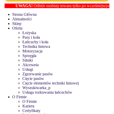
UWAGA!
Odbiór osobisty towaru tylko po wcześniejszym ustalen
Strona Główna
Aktualności
Sklep
Oferta
Łożyska
Pasy i koła
Łańcuchy i koła
Technika liniowa
Motoryzacja
Sprzęgła
Silniki
Akcesoria
Usługi
Zgrzewanie pasów
Cięcie pasów
Cięcie elementów techniki liniowej
Wyszukiwarka_p
Usługa rozkuwania łańcuchów
O Firmie
O Firmie
Kariera
Certyfikaty