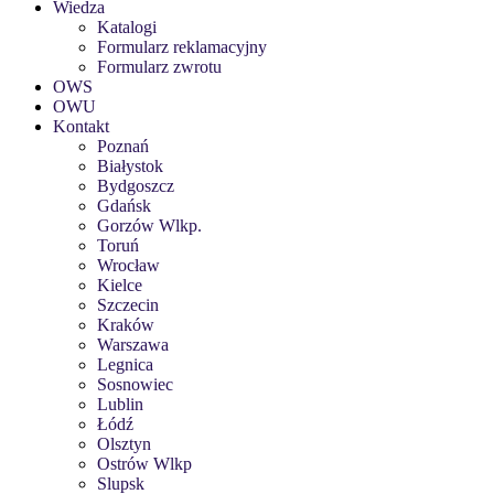
Wiedza
Katalogi
Formularz reklamacyjny
Formularz zwrotu
OWS
OWU
Kontakt
Poznań
Białystok
Bydgoszcz
Gdańsk
Gorzów Wlkp.
Toruń
Wrocław
Kielce
Szczecin
Kraków
Warszawa
Legnica
Sosnowiec
Lublin
Łódź
Olsztyn
Ostrów Wlkp
Slupsk