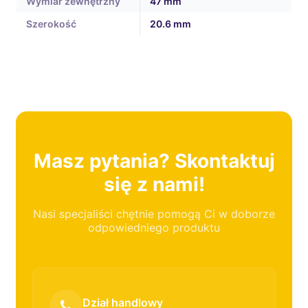
Wymiar zewnętrzny
47 mm
Szerokość
20.6 mm
Masz pytania? Skontaktuj
się z nami!
Nasi specjaliści chętnie pomogą Ci w doborze
odpowiedniego produktu
Dział handlowy