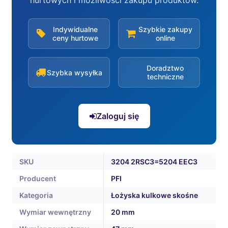
hurtowych i możliwości zakupu produktów.
Indywidualne
Szybkie zakupy
ceny hurtowe
online
Doradztwo
Szybka wysyłka
techniczne
Zaloguj się
SKU
3204 2RSC3=5204 EEC3
Producent
PFI
Kategoria
Łożyska kulkowe skośne
Wymiar wewnętrzny
20 mm