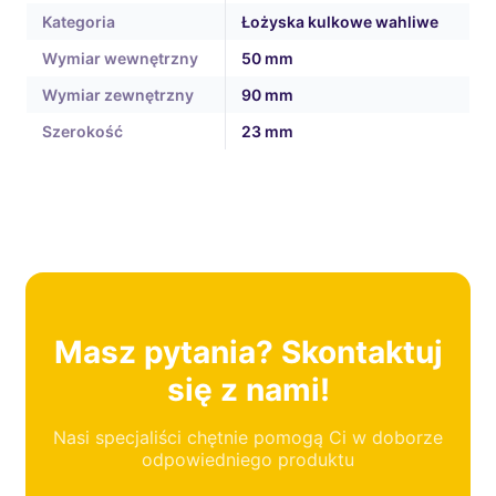
Kategoria
Łożyska kulkowe wahliwe
Wymiar wewnętrzny
50 mm
Wymiar zewnętrzny
90 mm
Szerokość
23 mm
Masz pytania? Skontaktuj
się z nami!
Nasi specjaliści chętnie pomogą Ci w doborze
odpowiedniego produktu