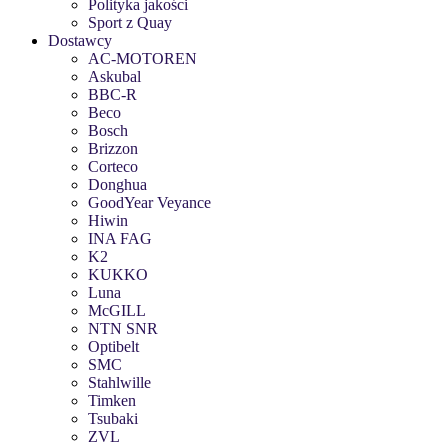
Polityka jakości
Sport z Quay
Dostawcy
AC-MOTOREN
Askubal
BBC-R
Beco
Bosch
Brizzon
Corteco
Donghua
GoodYear Veyance
Hiwin
INA FAG
K2
KUKKO
Luna
McGILL
NTN SNR
Optibelt
SMC
Stahlwille
Timken
Tsubaki
ZVL