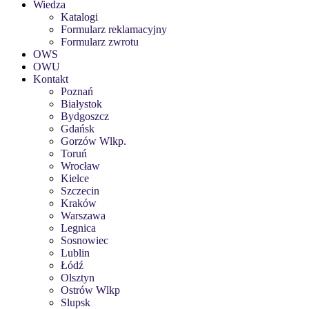
Wiedza
Katalogi
Formularz reklamacyjny
Formularz zwrotu
OWS
OWU
Kontakt
Poznań
Białystok
Bydgoszcz
Gdańsk
Gorzów Wlkp.
Toruń
Wrocław
Kielce
Szczecin
Kraków
Warszawa
Legnica
Sosnowiec
Lublin
Łódź
Olsztyn
Ostrów Wlkp
Slupsk