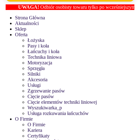
UWAGA!
Odbiór osobisty towaru tylko po wcześniejszym ustalen
Strona Główna
Aktualności
Sklep
Oferta
Łożyska
Pasy i koła
Łańcuchy i koła
Technika liniowa
Motoryzacja
Sprzęgła
Silniki
Akcesoria
Usługi
Zgrzewanie pasów
Cięcie pasów
Cięcie elementów techniki liniowej
Wyszukiwarka_p
Usługa rozkuwania łańcuchów
O Firmie
O Firmie
Kariera
Certyfikaty