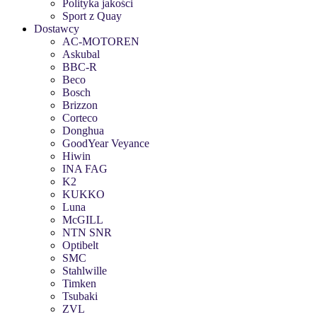
Polityka jakości
Sport z Quay
Dostawcy
AC-MOTOREN
Askubal
BBC-R
Beco
Bosch
Brizzon
Corteco
Donghua
GoodYear Veyance
Hiwin
INA FAG
K2
KUKKO
Luna
McGILL
NTN SNR
Optibelt
SMC
Stahlwille
Timken
Tsubaki
ZVL