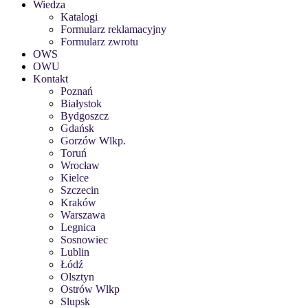
Wiedza
Katalogi
Formularz reklamacyjny
Formularz zwrotu
OWS
OWU
Kontakt
Poznań
Białystok
Bydgoszcz
Gdańsk
Gorzów Wlkp.
Toruń
Wrocław
Kielce
Szczecin
Kraków
Warszawa
Legnica
Sosnowiec
Lublin
Łódź
Olsztyn
Ostrów Wlkp
Slupsk