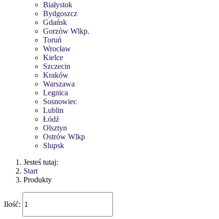
Białystok
Bydgoszcz
Gdańsk
Gorzów Wlkp.
Toruń
Wrocław
Kielce
Szczecin
Kraków
Warszawa
Legnica
Sosnowiec
Lublin
Łódź
Olsztyn
Ostrów Wlkp
Slupsk
Jesteś tutaj:
Start
Produkty
Ilość: