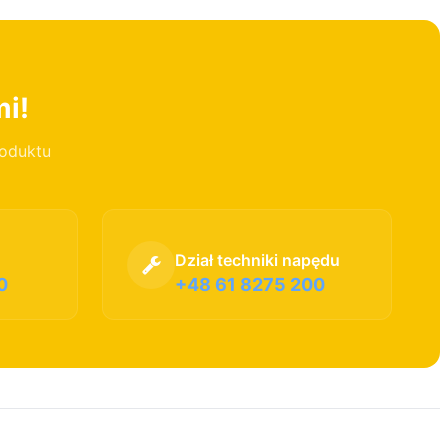
mi!
roduktu
Dział techniki napędu
0
+48 61 8275 200