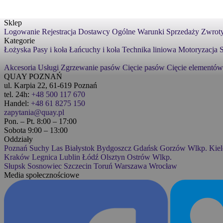
Sklep
Logowanie
Rejestracja
Dostawcy
Ogólne Warunki Sprzedaży
Zwroty
Kategorie
Łożyska
Pasy i koła
Łańcuchy i koła
Technika liniowa
Motoryzacja
S
Akcesoria
Usługi
Zgrzewanie pasów
Cięcie pasów
Cięcie elementów
QUAY POZNAŃ
ul. Karpia 22, 61-619 Poznań
tel. 24h:
+48 500 117 670
Handel:
+48 61 8275 150
zapytania@quay.pl
Pon. – Pt. 8:00 – 17:00
Sobota 9:00 – 13:00
Oddziały
Poznań
Suchy Las
Białystok
Bydgoszcz
Gdańsk
Gorzów Wlkp.
Kiel
Kraków
Legnica
Lublin
Łódź
Olsztyn
Ostrów Wlkp.
Słupsk
Sosnowiec
Szczecin
Toruń
Warszawa
Wrocław
Media społecznościowe