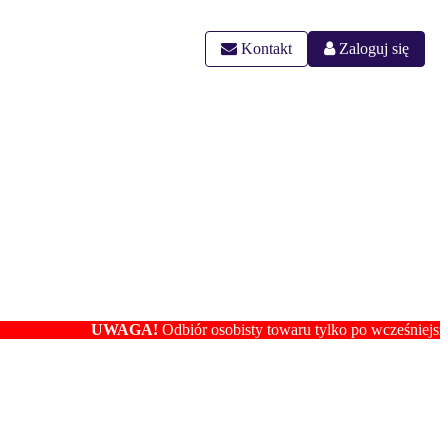
Kontakt
Zaloguj się
UWAGA!
Odbiór osobisty towaru tylko po wcześniejszym ustaleni