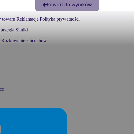
Powrót do wyników
 towaru
Reklamacje
Polityka prywatności
przęgła
Silniki
Rozkuwanie łańcuchów
ce