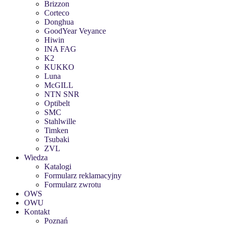
Brizzon
Corteco
Donghua
GoodYear Veyance
Hiwin
INA FAG
K2
KUKKO
Luna
McGILL
NTN SNR
Optibelt
SMC
Stahlwille
Timken
Tsubaki
ZVL
Wiedza
Katalogi
Formularz reklamacyjny
Formularz zwrotu
OWS
OWU
Kontakt
Poznań