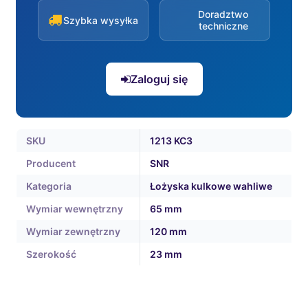
Doradztwo
Szybka wysyłka
techniczne
Zaloguj się
SKU
1213 KC3
Producent
SNR
Kategoria
Łożyska kulkowe wahliwe
Wymiar wewnętrzny
65 mm
Wymiar zewnętrzny
120 mm
Szerokość
23 mm