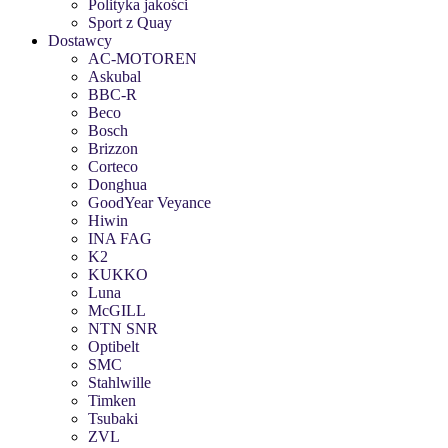
Polityka jakości
Sport z Quay
Dostawcy
AC-MOTOREN
Askubal
BBC-R
Beco
Bosch
Brizzon
Corteco
Donghua
GoodYear Veyance
Hiwin
INA FAG
K2
KUKKO
Luna
McGILL
NTN SNR
Optibelt
SMC
Stahlwille
Timken
Tsubaki
ZVL