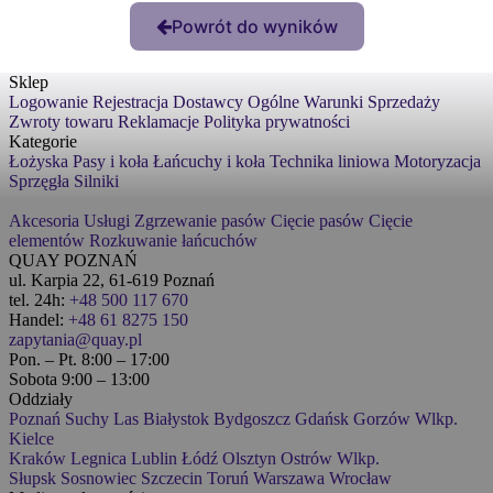
Powrót do wyników
Sklep
Logowanie
Rejestracja
Dostawcy
Ogólne Warunki Sprzedaży
Zwroty towaru
Reklamacje
Polityka prywatności
Kategorie
Łożyska
Pasy i koła
Łańcuchy i koła
Technika liniowa
Motoryzacja
Sprzęgła
Silniki
Akcesoria
Usługi
Zgrzewanie pasów
Cięcie pasów
Cięcie
elementów
Rozkuwanie łańcuchów
QUAY POZNAŃ
ul. Karpia 22, 61-619 Poznań
tel. 24h:
+48 500 117 670
Handel:
+48 61 8275 150
zapytania@quay.pl
Pon. – Pt. 8:00 – 17:00
Sobota 9:00 – 13:00
Oddziały
Poznań
Suchy Las
Białystok
Bydgoszcz
Gdańsk
Gorzów Wlkp.
Kielce
Kraków
Legnica
Lublin
Łódź
Olsztyn
Ostrów Wlkp.
Słupsk
Sosnowiec
Szczecin
Toruń
Warszawa
Wrocław