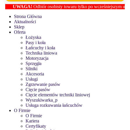
UWAGA!
Odbiór osobisty towaru tylko po wcześniejszym ustaleniu 
Strona Główna
Aktualności
Sklep
Oferta
Łożyska
Pasy i koła
Łańcuchy i koła
Technika liniowa
Motoryzacja
Sprzęgła
Silniki
Akcesoria
Usługi
Zgrzewanie pasów
Cięcie pasów
Cięcie elementów techniki liniowej
Wyszukiwarka_p
Usługa rozkuwania łańcuchów
O Firmie
O Firmie
Kariera
Certyfikaty