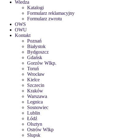
Wiedza
Katalogi
Formularz reklamacyjny
Formularz zwrotu
OWS
OWU
Kontakt
Poznań
Białystok
Bydgoszcz
Gdańsk
Gorzów Wlkp.
Toruń
Wrocław
Kielce
Szczecin
Kraków
Warszawa
Legnica
Sosnowiec
Lublin
Łódź
Olsztyn
Ostrów Wlkp
Slupsk