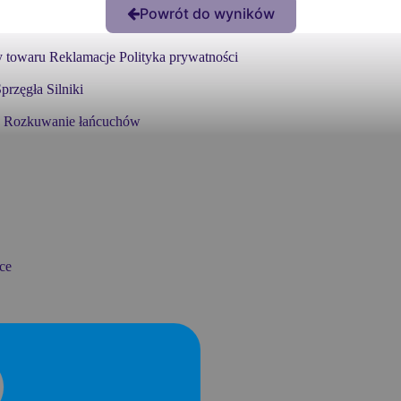
Powrót do wyników
 towaru
Reklamacje
Polityka prywatności
przęgła
Silniki
Rozkuwanie łańcuchów
ce