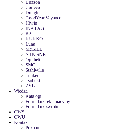
Brizzon
Corteco
Donghua
GoodYear Veyance
Hiwin
INA FAG
K2
KUKKO
Luna
McGILL
NTN SNR
Optibelt
SMC
Stahlwille
Timken
Tsubaki
ZVL
Wiedza
Katalogi
Formularz reklamacyjny
Formularz zwrotu
OWS
OWU
Kontakt
Poznań