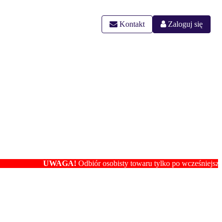
Kontakt
Zaloguj się
UWAGA!
Odbiór osobisty towaru tylko po wcześniejszym ustaleniu