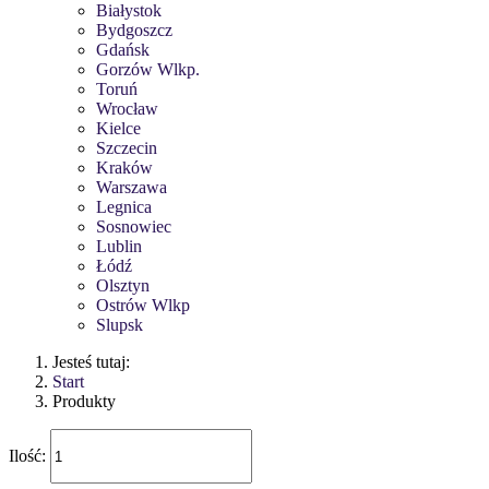
Białystok
Bydgoszcz
Gdańsk
Gorzów Wlkp.
Toruń
Wrocław
Kielce
Szczecin
Kraków
Warszawa
Legnica
Sosnowiec
Lublin
Łódź
Olsztyn
Ostrów Wlkp
Slupsk
Jesteś tutaj:
Start
Produkty
Ilość: