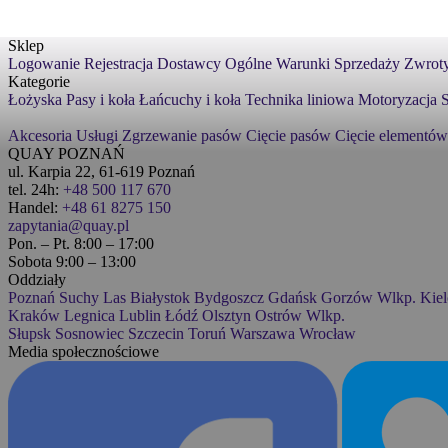
Sklep
Logowanie
Rejestracja
Dostawcy
Ogólne Warunki Sprzedaży
Zwroty
Kategorie
Łożyska
Pasy i koła
Łańcuchy i koła
Technika liniowa
Motoryzacja
S
Akcesoria
Usługi
Zgrzewanie pasów
Cięcie pasów
Cięcie elementów
QUAY POZNAŃ
ul. Karpia 22, 61-619 Poznań
tel. 24h:
+48 500 117 670
Handel:
+48 61 8275 150
zapytania@quay.pl
Pon. – Pt. 8:00 – 17:00
Sobota 9:00 – 13:00
Oddziały
Poznań
Suchy Las
Białystok
Bydgoszcz
Gdańsk
Gorzów Wlkp.
Kiel
Kraków
Legnica
Lublin
Łódź
Olsztyn
Ostrów Wlkp.
Słupsk
Sosnowiec
Szczecin
Toruń
Warszawa
Wrocław
Media społecznościowe