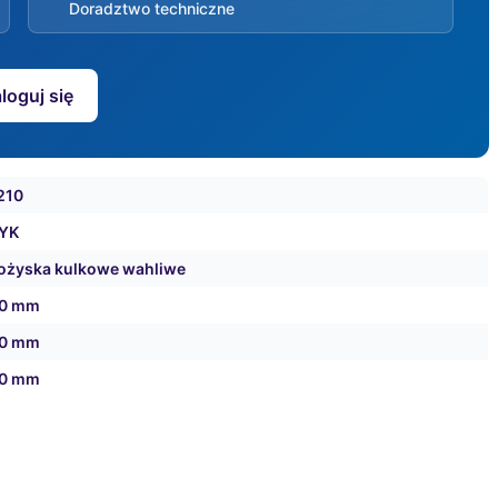
Doradztwo techniczne
loguj się
210
YK
ożyska kulkowe wahliwe
0 mm
0 mm
0 mm