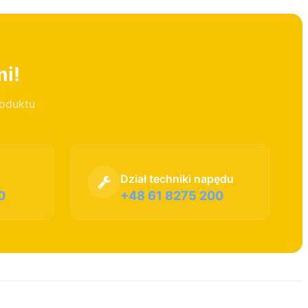
mi!
roduktu
Dział techniki napędu
0
+48 61 8275 200