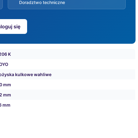
Doradztwo techniczne
loguj się
206 K
OYO
ożyska kulkowe wahliwe
0 mm
2 mm
6 mm