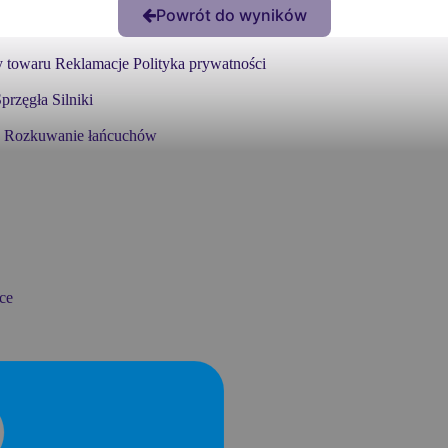
Powrót do wyników
 towaru
Reklamacje
Polityka prywatności
przęgła
Silniki
Rozkuwanie łańcuchów
ce