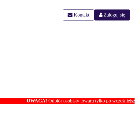
Kontakt
Zaloguj się
UWAGA!
Odbiór osobisty towaru tylko po wcześniejszym ustaleni