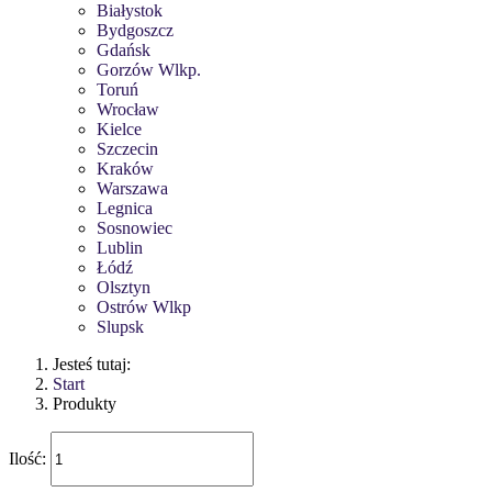
Białystok
Bydgoszcz
Gdańsk
Gorzów Wlkp.
Toruń
Wrocław
Kielce
Szczecin
Kraków
Warszawa
Legnica
Sosnowiec
Lublin
Łódź
Olsztyn
Ostrów Wlkp
Slupsk
Jesteś tutaj:
Start
Produkty
Ilość: