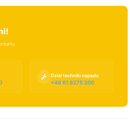
mi!
roduktu
Dział techniki napędu
0
+48 61 8275 200