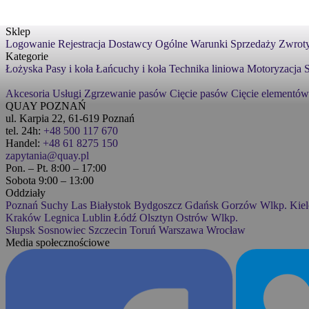
Sklep
Logowanie
Rejestracja
Dostawcy
Ogólne Warunki Sprzedaży
Zwroty
Kategorie
Łożyska
Pasy i koła
Łańcuchy i koła
Technika liniowa
Motoryzacja
S
Akcesoria
Usługi
Zgrzewanie pasów
Cięcie pasów
Cięcie elementów
QUAY POZNAŃ
ul. Karpia 22, 61-619 Poznań
tel. 24h:
+48 500 117 670
Handel:
+48 61 8275 150
zapytania@quay.pl
Pon. – Pt. 8:00 – 17:00
Sobota 9:00 – 13:00
Oddziały
Poznań
Suchy Las
Białystok
Bydgoszcz
Gdańsk
Gorzów Wlkp.
Kiel
Kraków
Legnica
Lublin
Łódź
Olsztyn
Ostrów Wlkp.
Słupsk
Sosnowiec
Szczecin
Toruń
Warszawa
Wrocław
Media społecznościowe