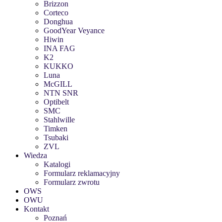
Brizzon
Corteco
Donghua
GoodYear Veyance
Hiwin
INA FAG
K2
KUKKO
Luna
McGILL
NTN SNR
Optibelt
SMC
Stahlwille
Timken
Tsubaki
ZVL
Wiedza
Katalogi
Formularz reklamacyjny
Formularz zwrotu
OWS
OWU
Kontakt
Poznań