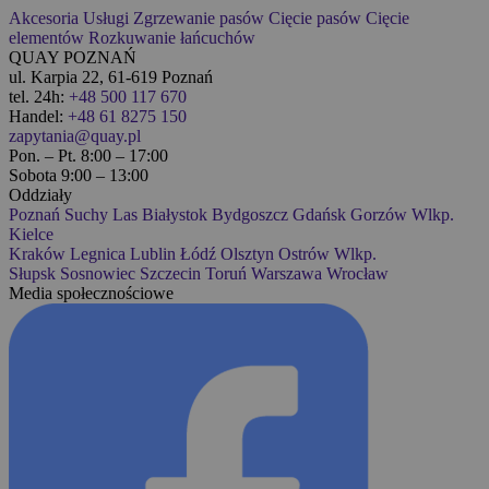
Akcesoria
Usługi
Zgrzewanie pasów
Cięcie pasów
Cięcie
elementów
Rozkuwanie łańcuchów
QUAY POZNAŃ
ul. Karpia 22, 61-619 Poznań
tel. 24h:
+48 500 117 670
Handel:
+48 61 8275 150
zapytania@quay.pl
Pon. – Pt. 8:00 – 17:00
Sobota 9:00 – 13:00
Oddziały
Poznań
Suchy Las
Białystok
Bydgoszcz
Gdańsk
Gorzów Wlkp.
Kielce
Kraków
Legnica
Lublin
Łódź
Olsztyn
Ostrów Wlkp.
Słupsk
Sosnowiec
Szczecin
Toruń
Warszawa
Wrocław
Media społecznościowe