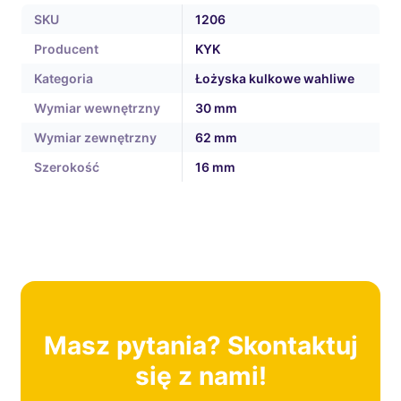
SKU
1206
Producent
KYK
Kategoria
Łożyska kulkowe wahliwe
Wymiar wewnętrzny
30 mm
Wymiar zewnętrzny
62 mm
Szerokość
16 mm
Masz pytania? Skontaktuj
się z nami!