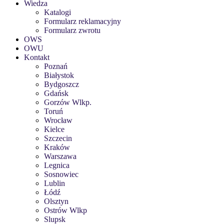
Wiedza
Katalogi
Formularz reklamacyjny
Formularz zwrotu
OWS
OWU
Kontakt
Poznań
Białystok
Bydgoszcz
Gdańsk
Gorzów Wlkp.
Toruń
Wrocław
Kielce
Szczecin
Kraków
Warszawa
Legnica
Sosnowiec
Lublin
Łódź
Olsztyn
Ostrów Wlkp
Slupsk