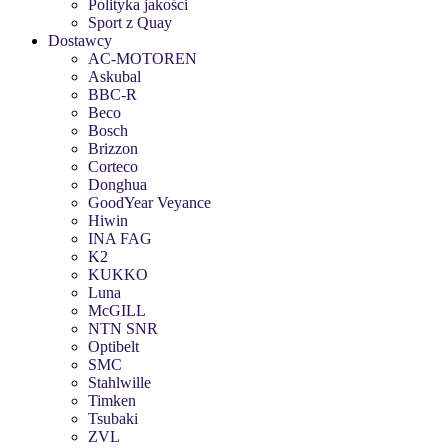
Polityka jakości
Sport z Quay
Dostawcy
AC-MOTOREN
Askubal
BBC-R
Beco
Bosch
Brizzon
Corteco
Donghua
GoodYear Veyance
Hiwin
INA FAG
K2
KUKKO
Luna
McGILL
NTN SNR
Optibelt
SMC
Stahlwille
Timken
Tsubaki
ZVL