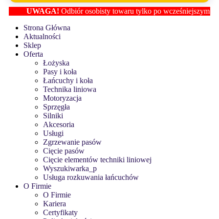
UWAGA!
Odbiór osobisty towaru tylko po wcześniejszym ustaleni
Strona Główna
Aktualności
Sklep
Oferta
Łożyska
Pasy i koła
Łańcuchy i koła
Technika liniowa
Motoryzacja
Sprzęgła
Silniki
Akcesoria
Usługi
Zgrzewanie pasów
Cięcie pasów
Cięcie elementów techniki liniowej
Wyszukiwarka_p
Usługa rozkuwania łańcuchów
O Firmie
O Firmie
Kariera
Certyfikaty