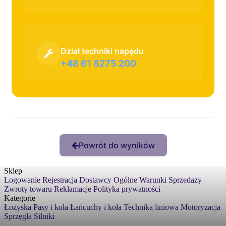
Dział techniki napędu
+48 61 8275 200
Powrót do wyników
Sklep
Logowanie
Rejestracja
Dostawcy
Ogólne Warunki Sprzedaży
Zwroty towaru
Reklamacje
Polityka prywatności
Kategorie
Łożyska
Pasy i koła
Łańcuchy i koła
Technika liniowa
Motoryzacja
Sprzęgła
Silniki