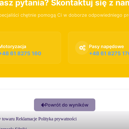
sz pytania? Skontaktuj się z na
pecjaliści chętnie pomogą Ci w doborze odpowiedniego p
Motoryzacja
Pasy napędowe
+48 61 8275 160
+48 61 8275 17
Powrót do wyników
 towaru
Reklamacje
Polityka prywatności