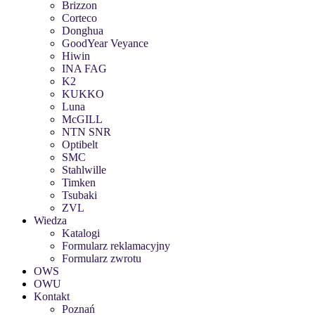
Brizzon
Corteco
Donghua
GoodYear Veyance
Hiwin
INA FAG
K2
KUKKO
Luna
McGILL
NTN SNR
Optibelt
SMC
Stahlwille
Timken
Tsubaki
ZVL
Wiedza
Katalogi
Formularz reklamacyjny
Formularz zwrotu
OWS
OWU
Kontakt
Poznań