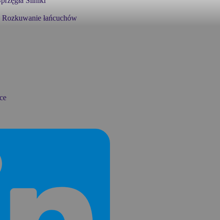
przęgła
Silniki
Rozkuwanie łańcuchów
ce