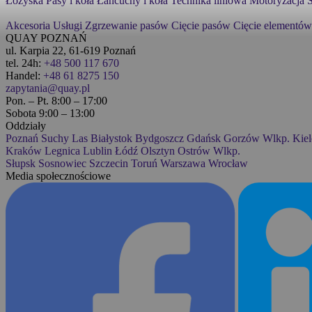
Łożyska
Pasy i koła
Łańcuchy i koła
Technika liniowa
Motoryzacja
S
Akcesoria
Usługi
Zgrzewanie pasów
Cięcie pasów
Cięcie elementów
QUAY POZNAŃ
ul. Karpia 22, 61-619 Poznań
tel. 24h:
+48 500 117 670
Handel:
+48 61 8275 150
zapytania@quay.pl
Pon. – Pt. 8:00 – 17:00
Sobota 9:00 – 13:00
Oddziały
Poznań
Suchy Las
Białystok
Bydgoszcz
Gdańsk
Gorzów Wlkp.
Kiel
Kraków
Legnica
Lublin
Łódź
Olsztyn
Ostrów Wlkp.
Słupsk
Sosnowiec
Szczecin
Toruń
Warszawa
Wrocław
Media społecznościowe