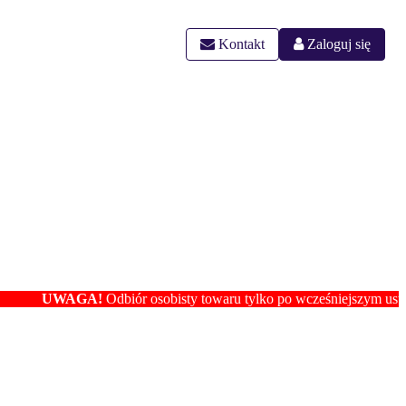
Kontakt
Zaloguj się
WAGA!
Odbiór osobisty towaru tylko po wcześniejszym ustaleniu loka