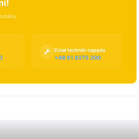
mi!
roduktu
Dział techniki napędu
0
+48 61 8275 200