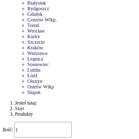
Białystok
Bydgoszcz
Gdańsk
Gorzów Wlkp.
Toruń
Wrocław
Kielce
Szczecin
Kraków
Warszawa
Legnica
Sosnowiec
Lublin
Łódź
Olsztyn
Ostrów Wlkp
Slupsk
Jesteś tutaj:
Start
Produkty
Ilość: