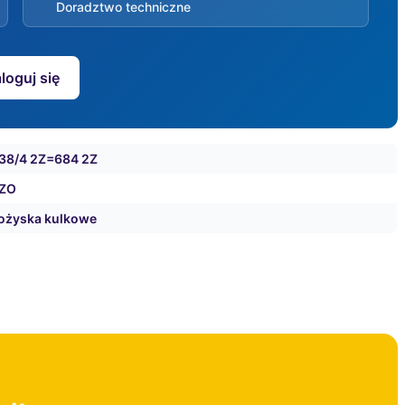
Doradztwo techniczne
loguj się
38/4 2Z=684 2Z
ZO
ożyska kulkowe