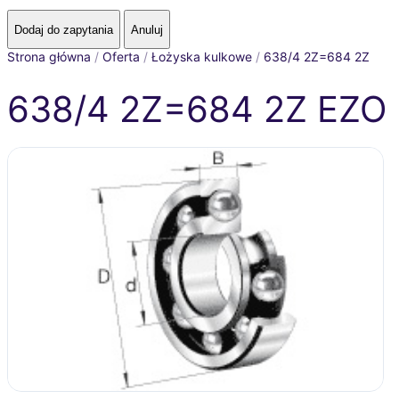
Strona główna
/
Oferta
/
Łożyska kulkowe
/
638/4 2Z=684 2Z
638/4 2Z=684 2Z EZO