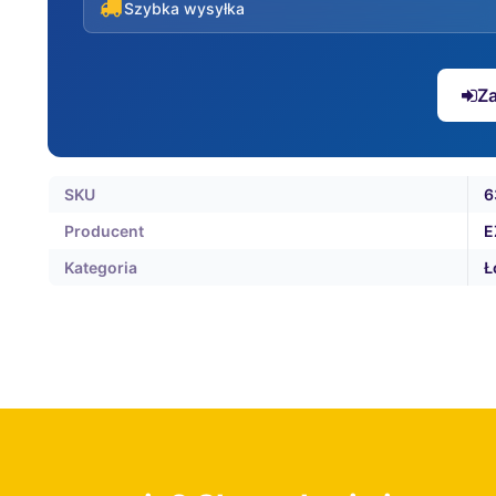
Szybka wysyłka
Za
SKU
6
Producent
E
Kategoria
Ł