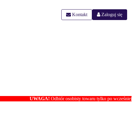
Kontakt
Zaloguj się
UWAGA!
Odbiór osobisty towaru tylko po wcześniejszym ustale