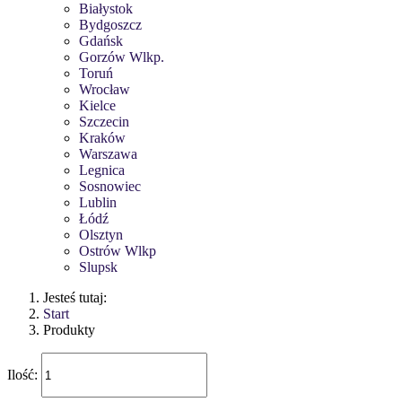
Białystok
Bydgoszcz
Gdańsk
Gorzów Wlkp.
Toruń
Wrocław
Kielce
Szczecin
Kraków
Warszawa
Legnica
Sosnowiec
Lublin
Łódź
Olsztyn
Ostrów Wlkp
Slupsk
Jesteś tutaj:
Start
Produkty
Ilość: