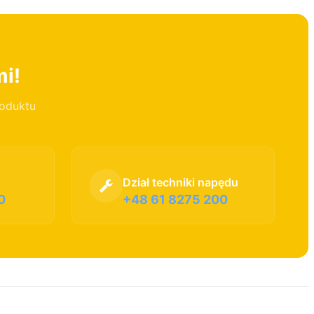
mi!
roduktu
Dział techniki napędu
0
+48 61 8275 200