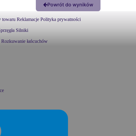
Powrót do wyników
 towaru
Reklamacje
Polityka prywatności
przęgła
Silniki
Rozkuwanie łańcuchów
ce