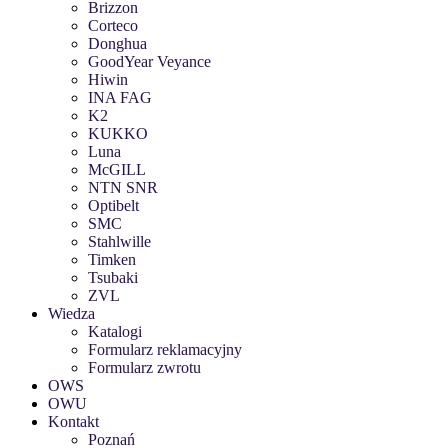
Brizzon
Corteco
Donghua
GoodYear Veyance
Hiwin
INA FAG
K2
KUKKO
Luna
McGILL
NTN SNR
Optibelt
SMC
Stahlwille
Timken
Tsubaki
ZVL
Wiedza
Katalogi
Formularz reklamacyjny
Formularz zwrotu
OWS
OWU
Kontakt
Poznań