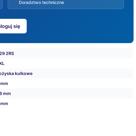
Doradztwo techniczne
loguj się
29 2RS
KL
ożyska kulkowe
 mm
6 mm
 mm