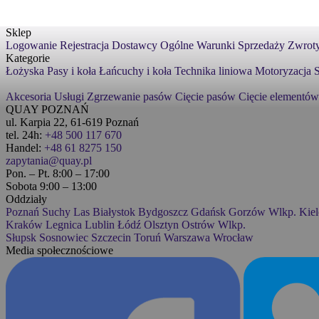
Sklep
Logowanie
Rejestracja
Dostawcy
Ogólne Warunki Sprzedaży
Zwroty
Kategorie
Łożyska
Pasy i koła
Łańcuchy i koła
Technika liniowa
Motoryzacja
S
Akcesoria
Usługi
Zgrzewanie pasów
Cięcie pasów
Cięcie elementów
QUAY POZNAŃ
ul. Karpia 22, 61-619 Poznań
tel. 24h:
+48 500 117 670
Handel:
+48 61 8275 150
zapytania@quay.pl
Pon. – Pt. 8:00 – 17:00
Sobota 9:00 – 13:00
Oddziały
Poznań
Suchy Las
Białystok
Bydgoszcz
Gdańsk
Gorzów Wlkp.
Kiel
Kraków
Legnica
Lublin
Łódź
Olsztyn
Ostrów Wlkp.
Słupsk
Sosnowiec
Szczecin
Toruń
Warszawa
Wrocław
Media społecznościowe