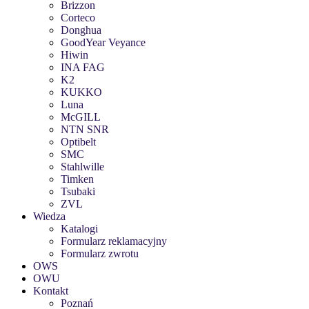
Brizzon
Corteco
Donghua
GoodYear Veyance
Hiwin
INA FAG
K2
KUKKO
Luna
McGILL
NTN SNR
Optibelt
SMC
Stahlwille
Timken
Tsubaki
ZVL
Wiedza
Katalogi
Formularz reklamacyjny
Formularz zwrotu
OWS
OWU
Kontakt
Poznań