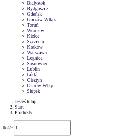
Białystok
Bydgoszcz
Gdańsk
Gorzów Wlkp.
Toruń
Wrocław
Kielce
Szczecin
Kraków
Warszawa
Legnica
Sosnowiec
Lublin
Łódź
Olsztyn
Ostrów Wlkp
Slupsk
Jesteś tutaj:
Start
Produkty
Ilość: