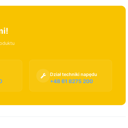
mi!
roduktu
Dział techniki napędu
0
+48 61 8275 200