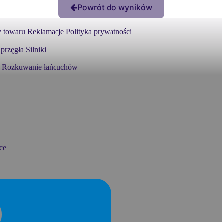
Powrót do wyników
 towaru
Reklamacje
Polityka prywatności
przęgła
Silniki
Rozkuwanie łańcuchów
ce