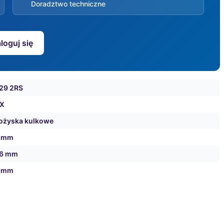
Doradztwo techniczne
loguj się
29 2RS
X
ożyska kulkowe
 mm
6 mm
 mm