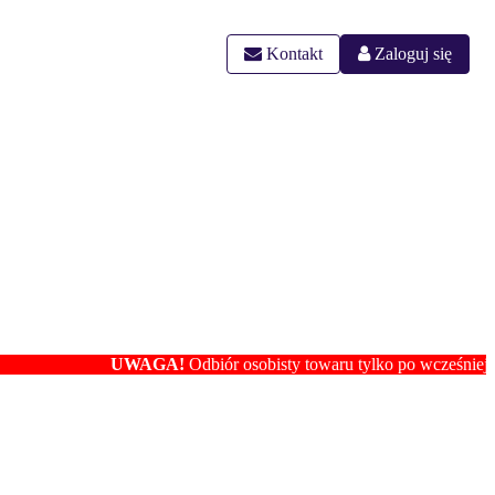
Kontakt
Zaloguj się
UWAGA!
Odbiór osobisty towaru tylko po wcześniejszym ustale