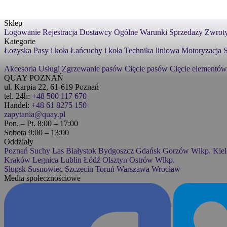
Sklep
Logowanie
Rejestracja
Dostawcy
Ogólne Warunki Sprzedaży
Zwroty
Kategorie
Łożyska
Pasy i koła
Łańcuchy i koła
Technika liniowa
Motoryzacja
S
Akcesoria
Usługi
Zgrzewanie pasów
Cięcie pasów
Cięcie elementów
QUAY POZNAŃ
ul. Karpia 22, 61-619 Poznań
tel. 24h:
+48 500 117 670
Handel:
+48 61 8275 150
zapytania@quay.pl
Pon. – Pt. 8:00 – 17:00
Sobota 9:00 – 13:00
Oddziały
Poznań
Suchy Las
Białystok
Bydgoszcz
Gdańsk
Gorzów Wlkp.
Kiel
Kraków
Legnica
Lublin
Łódź
Olsztyn
Ostrów Wlkp.
Słupsk
Sosnowiec
Szczecin
Toruń
Warszawa
Wrocław
Media społecznościowe