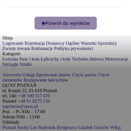
Powrót do wyników
Sklep
Logowanie
Rejestracja
Dostawcy
Ogólne Warunki Sprzedaży
Zwroty towaru
Reklamacje
Polityka prywatności
Kategorie
Łożyska
Pasy i koła
Łańcuchy i koła
Technika liniowa
Motoryzacja
Sprzęgła
Silniki
Akcesoria
Usługi
Zgrzewanie pasów
Cięcie pasów
Cięcie
elementów
Rozkuwanie łańcuchów
QUAY POZNAŃ
ul. Karpia 22, 61-619 Poznań
tel. 24h:
+48 500 117 670
Handel:
+48 61 8275 150
zapytania@quay.pl
Pon. – Pt. 8:00 – 17:00
Sobota 9:00 – 13:00
Oddziały
Poznań
Suchy Las
Białystok
Bydgoszcz
Gdańsk
Gorzów Wlkp.