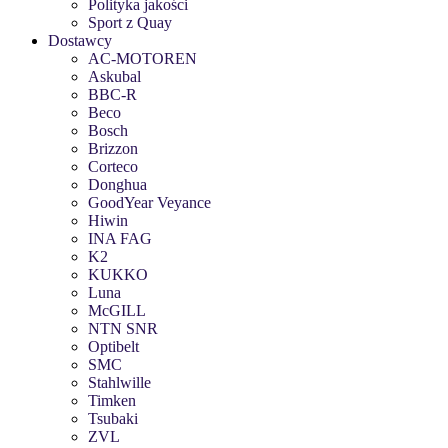
Polityka jakości
Sport z Quay
Dostawcy
AC-MOTOREN
Askubal
BBC-R
Beco
Bosch
Brizzon
Corteco
Donghua
GoodYear Veyance
Hiwin
INA FAG
K2
KUKKO
Luna
McGILL
NTN SNR
Optibelt
SMC
Stahlwille
Timken
Tsubaki
ZVL