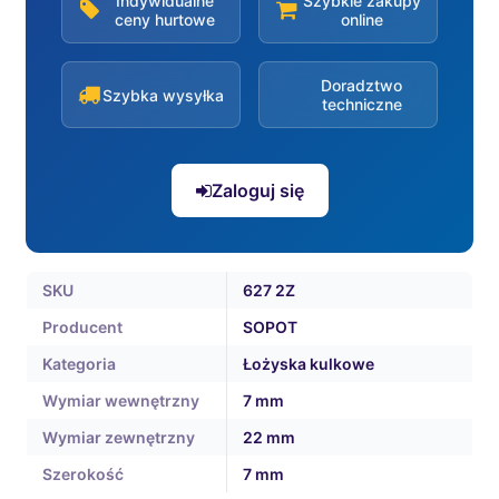
Indywidualne
Szybkie zakupy
ceny hurtowe
online
Doradztwo
Szybka wysyłka
techniczne
Zaloguj się
SKU
627 2Z
Producent
SOPOT
Kategoria
Łożyska kulkowe
Wymiar wewnętrzny
7 mm
Wymiar zewnętrzny
22 mm
Szerokość
7 mm