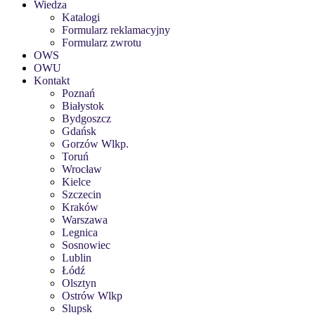
Wiedza
Katalogi
Formularz reklamacyjny
Formularz zwrotu
OWS
OWU
Kontakt
Poznań
Białystok
Bydgoszcz
Gdańsk
Gorzów Wlkp.
Toruń
Wrocław
Kielce
Szczecin
Kraków
Warszawa
Legnica
Sosnowiec
Lublin
Łódź
Olsztyn
Ostrów Wlkp
Slupsk