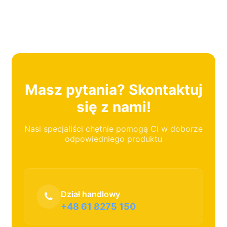
Masz pytania? Skontaktuj
się z nami!
Nasi specjaliści chętnie pomogą Ci w doborze
odpowiedniego produktu
Dział handlowy
+48 61 8275 150