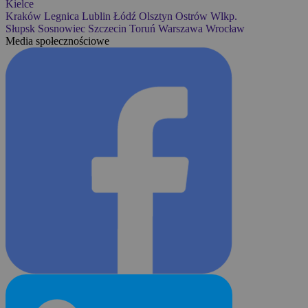
Kielce
Kraków
Legnica
Lublin
Łódź
Olsztyn
Ostrów Wlkp.
Słupsk
Sosnowiec
Szczecin
Toruń
Warszawa
Wrocław
Media społecznościowe