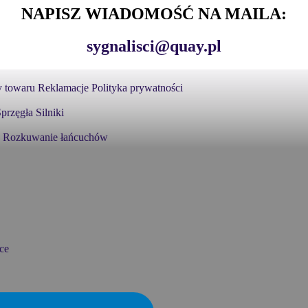
NAPISZ WIADOMOŚĆ NA MAILA:
sygnalisci@quay.pl
 towaru
Reklamacje
Polityka prywatności
przęgła
Silniki
Rozkuwanie łańcuchów
ce