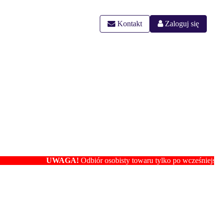
Kontakt
Zaloguj się
UWAGA!
Odbiór osobisty towaru tylko po wcześniejszym us