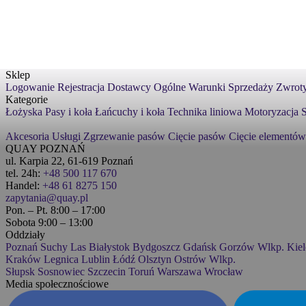
Sklep
Logowanie
Rejestracja
Dostawcy
Ogólne Warunki Sprzedaży
Zwroty
Kategorie
Łożyska
Pasy i koła
Łańcuchy i koła
Technika liniowa
Motoryzacja
S
Akcesoria
Usługi
Zgrzewanie pasów
Cięcie pasów
Cięcie elementów
QUAY POZNAŃ
ul. Karpia 22, 61-619 Poznań
tel. 24h:
+48 500 117 670
Handel:
+48 61 8275 150
zapytania@quay.pl
Pon. – Pt. 8:00 – 17:00
Sobota 9:00 – 13:00
Oddziały
Poznań
Suchy Las
Białystok
Bydgoszcz
Gdańsk
Gorzów Wlkp.
Kiel
Kraków
Legnica
Lublin
Łódź
Olsztyn
Ostrów Wlkp.
Słupsk
Sosnowiec
Szczecin
Toruń
Warszawa
Wrocław
Media społecznościowe