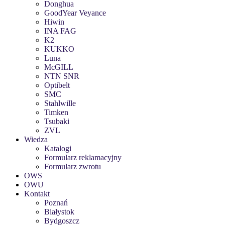
Donghua
GoodYear Veyance
Hiwin
INA FAG
K2
KUKKO
Luna
McGILL
NTN SNR
Optibelt
SMC
Stahlwille
Timken
Tsubaki
ZVL
Wiedza
Katalogi
Formularz reklamacyjny
Formularz zwrotu
OWS
OWU
Kontakt
Poznań
Białystok
Bydgoszcz