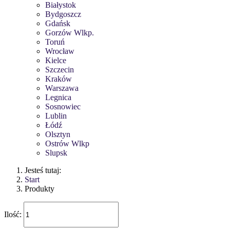
Białystok
Bydgoszcz
Gdańsk
Gorzów Wlkp.
Toruń
Wrocław
Kielce
Szczecin
Kraków
Warszawa
Legnica
Sosnowiec
Lublin
Łódź
Olsztyn
Ostrów Wlkp
Slupsk
Jesteś tutaj:
Start
Produkty
Ilość: