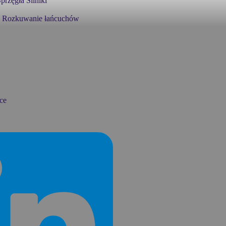
przęgła
Silniki
Rozkuwanie łańcuchów
ce