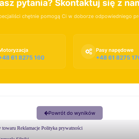
sz pytania? Skontaktuj się z na
pecjaliści chętnie pomogą Ci w doborze odpowiedniego p
Motoryzacja
Pasy napędowe
+48 61 8275 160
+48 61 8275 17
Powrót do wyników
 towaru
Reklamacje
Polityka prywatności