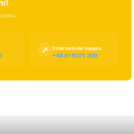
mi!
roduktu
Dział techniki napędu
0
+48 61 8275 200