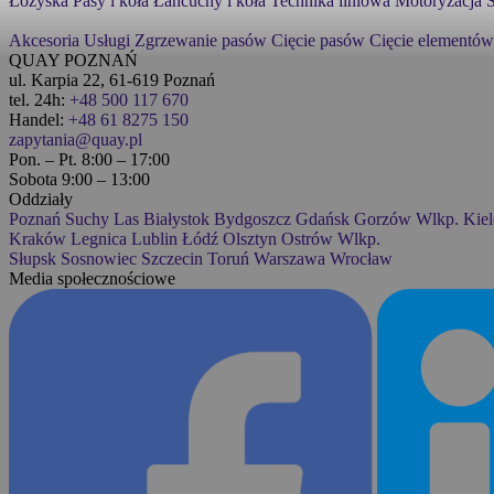
Łożyska
Pasy i koła
Łańcuchy i koła
Technika liniowa
Motoryzacja
S
Akcesoria
Usługi
Zgrzewanie pasów
Cięcie pasów
Cięcie elementów
QUAY POZNAŃ
ul. Karpia 22, 61-619 Poznań
tel. 24h:
+48 500 117 670
Handel:
+48 61 8275 150
zapytania@quay.pl
Pon. – Pt. 8:00 – 17:00
Sobota 9:00 – 13:00
Oddziały
Poznań
Suchy Las
Białystok
Bydgoszcz
Gdańsk
Gorzów Wlkp.
Kiel
Kraków
Legnica
Lublin
Łódź
Olsztyn
Ostrów Wlkp.
Słupsk
Sosnowiec
Szczecin
Toruń
Warszawa
Wrocław
Media społecznościowe