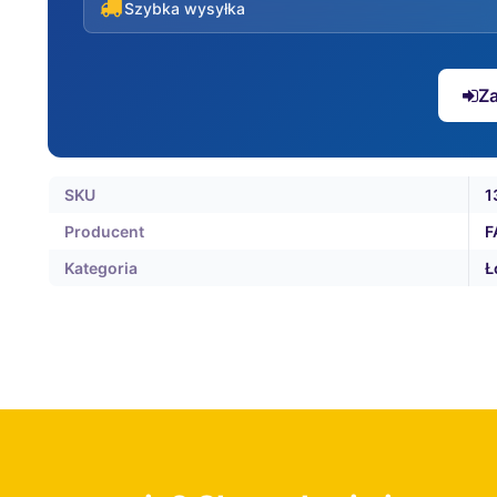
Szybka wysyłka
Za
SKU
1
Producent
F
Kategoria
Ł