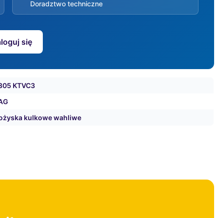
Doradztwo techniczne
loguj się
305 KTVC3
AG
ożyska kulkowe wahliwe