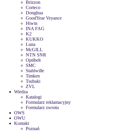
Brizzon
Corteco
Donghua
GoodYear Veyance
Hiwin
INA FAG
K2
KUKKO
Luna
McGILL
NTN SNR
Optibelt
SMC
Stahlwille
Timken
Tsubaki
ZVL
Wiedza
Katalogi
Formularz reklamacyjny
Formularz zwrotu
OWS
OWU
Kontakt
Poznań