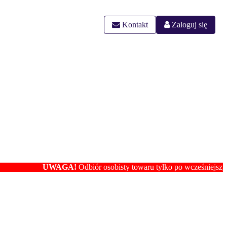
Kontakt
Zaloguj się
UWAGA!
Odbiór osobisty towaru tylko po wcześniejszym ustaleniu