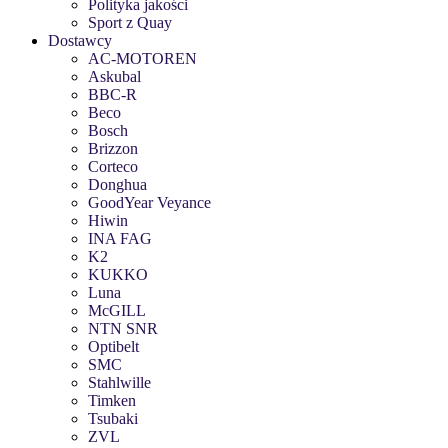
Polityka jakości
Sport z Quay
Dostawcy
AC-MOTOREN
Askubal
BBC-R
Beco
Bosch
Brizzon
Corteco
Donghua
GoodYear Veyance
Hiwin
INA FAG
K2
KUKKO
Luna
McGILL
NTN SNR
Optibelt
SMC
Stahlwille
Timken
Tsubaki
ZVL