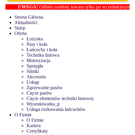
UWAGA!
Odbiór osobisty towaru tylko po wcześniejszym ustalen
Strona Główna
Aktualności
Sklep
Oferta
Łożyska
Pasy i koła
Łańcuchy i koła
Technika liniowa
Motoryzacja
Sprzęgła
Silniki
Akcesoria
Usługi
Zgrzewanie pasów
Cięcie pasów
Cięcie elementów techniki liniowej
Wyszukiwarka_p
Usługa rozkuwania łańcuchów
O Firmie
O Firmie
Kariera
Certyfikaty