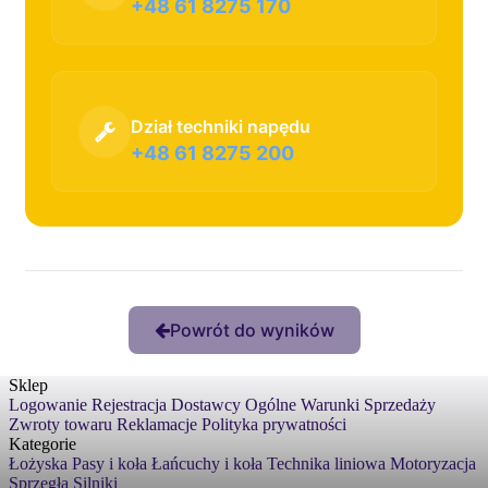
+48 61 8275 170
Dział techniki napędu
+48 61 8275 200
Powrót do wyników
Sklep
Logowanie
Rejestracja
Dostawcy
Ogólne Warunki Sprzedaży
Zwroty towaru
Reklamacje
Polityka prywatności
Kategorie
Łożyska
Pasy i koła
Łańcuchy i koła
Technika liniowa
Motoryzacja
Sprzęgła
Silniki