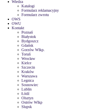
Wiedza
Katalogi
Formularz reklamacyjny
Formularz zwrotu
OWS
OWU
Kontakt
Poznań
Białystok
Bydgoszcz
Gdańsk
Gorzów Wlkp.
Toruń
Wrocław
Kielce
Szczecin
Kraków
Warszawa
Legnica
Sosnowiec
Lublin
Łódź
Olsztyn
Ostrów Wlkp
Slupsk