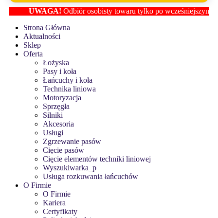
UWAGA!
Odbiór osobisty towaru tylko po wcześniejszym ustale
Strona Główna
Aktualności
Sklep
Oferta
Łożyska
Pasy i koła
Łańcuchy i koła
Technika liniowa
Motoryzacja
Sprzęgła
Silniki
Akcesoria
Usługi
Zgrzewanie pasów
Cięcie pasów
Cięcie elementów techniki liniowej
Wyszukiwarka_p
Usługa rozkuwania łańcuchów
O Firmie
O Firmie
Kariera
Certyfikaty