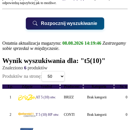
odpowiedzą najszybciej jak to możliwe.
Rozpocznij wyszukiwanie
Ostatnia aktualizacja magazynu:
08.08.2026 14:19:46
Zastrzegamy
sobie sprzedaż w międzyczasie.
UWAGA!
Wynik wyszukiwania dla:
"t5(10)"
Znaleziono
6
produktów
Biurem Obsługi Klienta QUAY
Produktów na stronę:
▲
▲
▲
QUAY Suchy Las, ul.Kwarcowa 6
Lp.
Zdjęcie
Symbol
Producent
Kategoria
Śr. we
▼
▼
▼
QUAY Poznań, ul.Karpia 22
1
AT 5 (10) otw.
BRIZZ
Brak kategorii
0 
2
T 5 (10) HP otw.
CONTI
Brak kategorii
0 