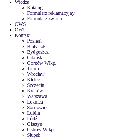
Wiedza
Katalogi
Formularz reklamacyjny
Formularz zwrotu
OWS
OWU
Kontakt
Poznań
Białystok
Bydgoszcz
Gdańsk
Gorzów Wlkp.
Toruń
Wrocław
Kielce
Szczecin
Kraków
Warszawa
Legnica
Sosnowiec
Lublin
Łódź
Olsztyn
Ostrów Wlkp
Slupsk