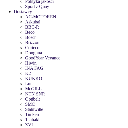
Polityka jakości
Sport z Quay
Dostawcy
AC-MOTOREN
Askubal
BBC-R
Beco
Bosch
Brizzon
Corteco
Donghua
GoodYear Veyance
Hiwin
INA FAG
K2
KUKKO
Luna
McGILL
NTN SNR
Optibelt
SMC
Stahlwille
Timken
Tsubaki
ZVL