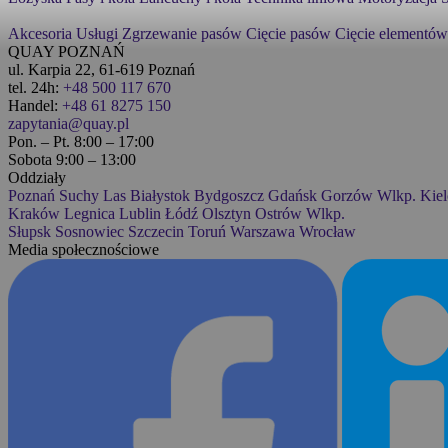
Tylko bez wymiarów
-
Akcesoria
Usługi
Zgrzewanie pasów
Cięcie pasów
Cięcie elementów
3B
QUAY POZNAŃ
Motoryzacja
▼
ul. Karpia 22, 61-619 Poznań
Szukaj również w opisach
tel. 24h:
+48 500 117 670
Handel:
+48 61 8275 150
3D
zapytania@quay.pl
Pasy i koła
▼
Pon. – Pt. 8:00 – 17:00
Sobota 9:00 – 13:00
3M
Oddziały
Płytki mocujące
Poznań
Suchy Las
Białystok
Bydgoszcz
Gdańsk
Gorzów Wlkp.
Kiel
Kraków
Legnica
Lublin
Łódź
Olsztyn
Ostrów Wlkp.
6
Słupsk
Sosnowiec
Szczecin
Toruń
Warszawa
Wrocław
Media społecznościowe
Silniki
▼
A&S
Sprzęgła
▼
A4M
Technika liniowa
▼
AB