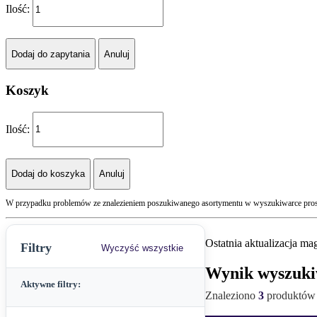
Ilość:
Koszyk
Ilość:
W przypadku problemów ze znalezieniem poszukiwanego asortymentu w wyszukiwarce prosi
Ostatnia aktualizacja m
Filtry
Wyczyść wszystkie
Wynik wyszuki
UWAGA
Aktywne filtry:
Znaleziono
3
produktów