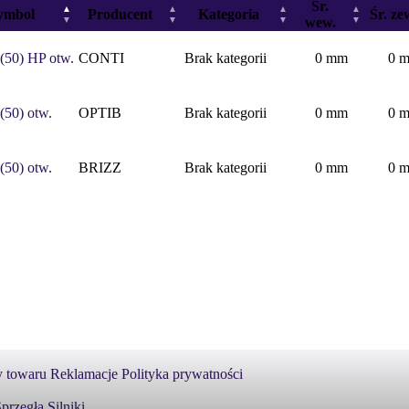
Śr.
lienta QUAY
▲
▲
▲
▲
ymbol
Producent
Kategoria
Śr. ze
▼
▼
▼
wew.
▼
l.Kwarcowa 6
.Karpia 22
(50) HP otw.
CONTI
Brak kategorii
0 mm
0 
(50) otw.
OPTIB
Brak kategorii
0 mm
0 
(50) otw.
BRIZZ
Brak kategorii
0 mm
0 
 towaru
Reklamacje
Polityka prywatności
przęgła
Silniki