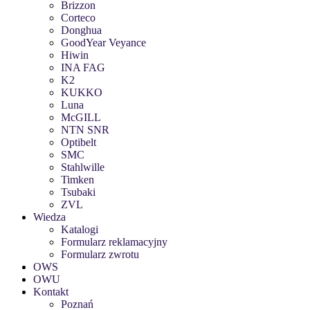
Brizzon
Corteco
Donghua
GoodYear Veyance
Hiwin
INA FAG
K2
KUKKO
Luna
McGILL
NTN SNR
Optibelt
SMC
Stahlwille
Timken
Tsubaki
ZVL
Wiedza
Katalogi
Formularz reklamacyjny
Formularz zwrotu
OWS
OWU
Kontakt
Poznań