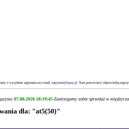
my o wysyłanie zapytania na e-mail:
zapytania@quay.pl
. Nasi pracownicy odpowiedzą najszyb
agazynu:
07.08.2026 18:19:45
Zastrzegamy sobie sprzedaż w międzycza
wania dla:
"at5(50)"
!