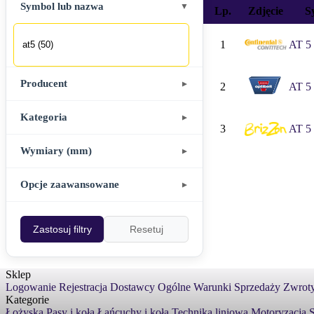
Biurem Obsługi K
Symbol lub nazwa
▼
Lp.
Zdjęcie
S
QUAY Suchy Las, u
QUAY Poznań, ul
1
AT 5 
Producent
▼
2
AT 5 
Kategoria
▼
3
AT 5 
Wymiary (mm)
▼
Akcesoria
▼
"
Śr. wewnętrzna / Dł. wewnętrzna
Opcje zaawansowane
▼
Brak kategorii
-
,
Zastosuj filtry
Resetuj
Pokaż stany zerowe
Śr. zewnętrzna / Dł. podziałowa
Chemia przemysłowa
,,
▼
Sklep
-
Tylko z wymiarami
Logowanie
Rejestracja
Dostawcy
Ogólne Warunki Sprzedaży
Zwroty
Kategorie
Szerokość
.
Inne
Łożyska
Pasy i koła
Łańcuchy i koła
Technika liniowa
Motoryzacja
S