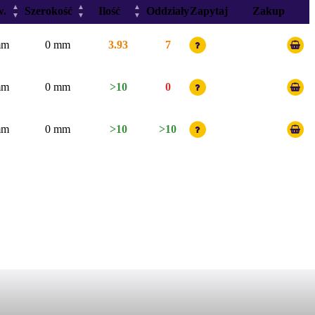
▲
▲
▲
w.
Szerokość
Ilość
Oddziały
Zapytaj
Zakup
▼
▼
▼
mm
0 mm
3.93
7
mm
0 mm
>10
0
mm
0 mm
>10
>10