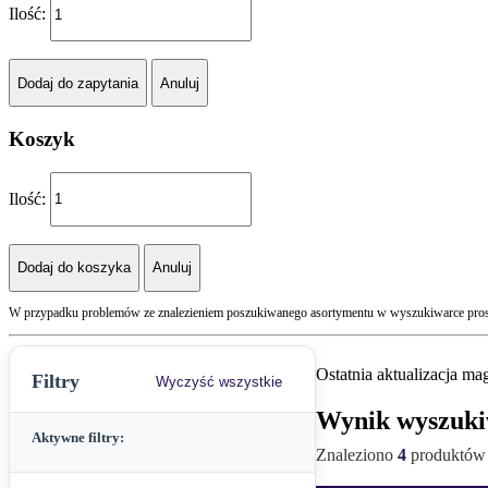
Ilość:
Koszyk
Ilość:
W przypadku problemów ze znalezieniem poszukiwanego asortymentu w wyszukiwarce prosi
Ostatnia aktualizacja m
Filtry
Wyczyść wszystkie
Wynik wyszuki
UWAGA
Aktywne filtry:
Znaleziono
4
produktów