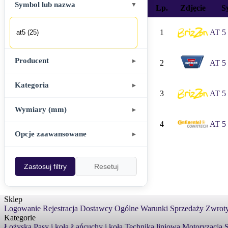
Biurem Obsługi K
Symbol lub nazwa
▼
Lp.
Zdjęcie
S
QUAY Suchy Las, u
QUAY Poznań, ul
1
AT 5 
Producent
▼
2
AT 5 
Kategoria
▼
3
AT 5 
Wymiary (mm)
▼
Akcesoria
▼
4
AT 5 
"
Śr. wewnętrzna / Dł. wewnętrzna
Opcje zaawansowane
▼
Brak kategorii
-
,
Zastosuj filtry
Resetuj
Pokaż stany zerowe
Śr. zewnętrzna / Dł. podziałowa
Chemia przemysłowa
,,
▼
Sklep
-
Tylko z wymiarami
Logowanie
Rejestracja
Dostawcy
Ogólne Warunki Sprzedaży
Zwroty
Kategorie
Szerokość
.
Inne
Łożyska
Pasy i koła
Łańcuchy i koła
Technika liniowa
Motoryzacja
S