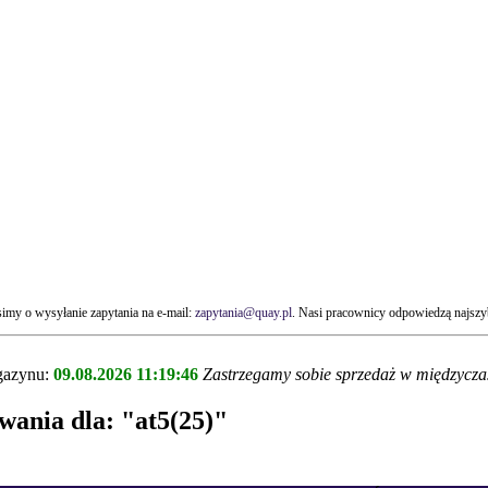
my o wysyłanie zapytania na e-mail:
zapytania@quay.pl
. Nasi pracownicy odpowiedzą najszyb
agazynu:
09.08.2026 11:19:46
Zastrzegamy sobie sprzedaż w międzyczas
wania dla:
"at5(25)"
!