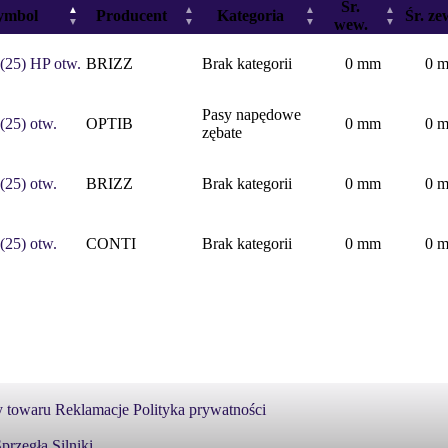
Śr.
lienta QUAY
▲
▲
▲
▲
ymbol
Producent
Kategoria
Śr. ze
▼
▼
▼
wew.
▼
l.Kwarcowa 6
.Karpia 22
(25) HP otw.
BRIZZ
Brak kategorii
0 mm
0 
Pasy napędowe
(25) otw.
OPTIB
0 mm
0 
zębate
(25) otw.
BRIZZ
Brak kategorii
0 mm
0 
(25) otw.
CONTI
Brak kategorii
0 mm
0 
 towaru
Reklamacje
Polityka prywatności
przęgła
Silniki