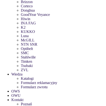
Brizzon
Corteco
Donghua
GoodYear Veyance
Hiwin
INA FAG
K2
KUKKO
Luna
McGILL
NTN SNR
Optibelt
SMC
Stahlwille
Timken
Tsubaki
ZVL
Wiedza
Katalogi
Formularz reklamacyjny
Formularz zwrotu
OWS
OWU
Kontakt
Poznań