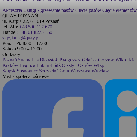
Tylko bez wymiarów
-
Akcesoria
Usługi
Zgrzewanie pasów
Cięcie pasów
Cięcie elementów
3B
QUAY POZNAŃ
Motoryzacja
▼
ul. Karpia 22, 61-619 Poznań
Szukaj również w opisach
tel. 24h:
+48 500 117 670
Handel:
+48 61 8275 150
3D
zapytania@quay.pl
Pasy i koła
▼
Pon. – Pt. 8:00 – 17:00
Sobota 9:00 – 13:00
3M
Oddziały
Płytki mocujące
Poznań
Suchy Las
Białystok
Bydgoszcz
Gdańsk
Gorzów Wlkp.
Kiel
Kraków
Legnica
Lublin
Łódź
Olsztyn
Ostrów Wlkp.
6
Słupsk
Sosnowiec
Szczecin
Toruń
Warszawa
Wrocław
Media społecznościowe
Silniki
▼
A&S
Sprzęgła
▼
A4M
Technika liniowa
▼
AB