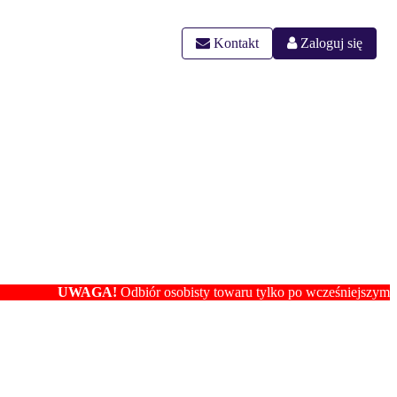
Kontakt
Zaloguj się
UWAGA!
Odbiór osobisty towaru tylko po wcześniejszym ustaleniu