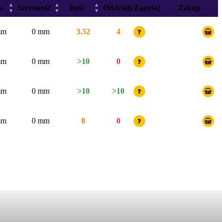
▲
▲
▲
w.
Szerokość
Ilość
Oddziały
Zapytaj
Zakup
▼
▼
▼
mm
0 mm
3.52
4
mm
0 mm
>10
0
mm
0 mm
>10
>10
mm
0 mm
8
0