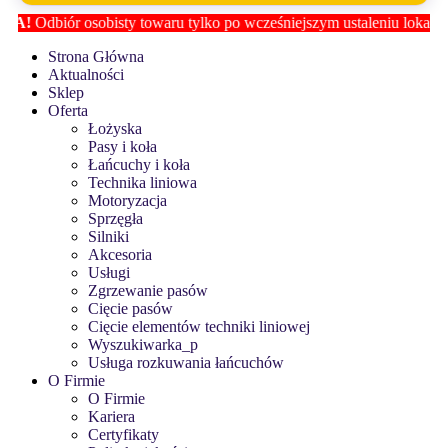
A!
Odbiór osobisty towaru tylko po wcześniejszym ustaleniu lokalizacj
Strona Główna
Aktualności
Sklep
Oferta
Łożyska
Pasy i koła
Łańcuchy i koła
Technika liniowa
Motoryzacja
Sprzęgła
Silniki
Akcesoria
Usługi
Zgrzewanie pasów
Cięcie pasów
Cięcie elementów techniki liniowej
Wyszukiwarka_p
Usługa rozkuwania łańcuchów
O Firmie
O Firmie
Kariera
Certyfikaty