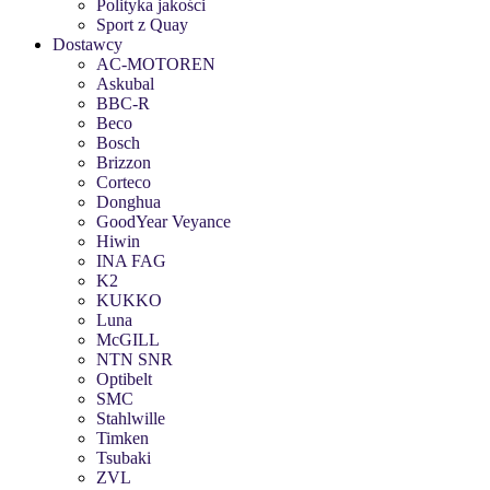
Polityka jakości
Sport z Quay
Dostawcy
AC-MOTOREN
Askubal
BBC-R
Beco
Bosch
Brizzon
Corteco
Donghua
GoodYear Veyance
Hiwin
INA FAG
K2
KUKKO
Luna
McGILL
NTN SNR
Optibelt
SMC
Stahlwille
Timken
Tsubaki
ZVL