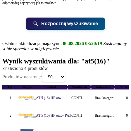
odpowiedzą najszybciej jak to możliwe.
Rozpocznij wyszukiwanie
Ostatnia aktualizacja magazynu:
06.08.2026 08:20:19
Zastrzegamy
sobie sprzedaż w międzyczasie.
UWAGA!
Wynik wyszukiwania dla:
"at5(16)"
Znaleziono
4
produktów
Biurem Obsługi Klienta QUAY
Produktów na stronę:
▲
▲
▲
QUAY Suchy Las, ul.Kwarcowa 6
Lp.
Zdjęcie
Symbol
Producent
Kategoria
Śr. wew
▼
▼
▼
QUAY Poznań, ul.Karpia 22
1
AT 5 (16) HP otw.
CONTI
Brak kategorii
0 
2
AT 5 (16) HP otw.+ PAZ
CONTI
Brak kategorii
0 