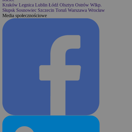
Kraków
Legnica
Lublin
Łódź
Olsztyn
Ostrów Wlkp.
Słupsk
Sosnowiec
Szczecin
Toruń
Warszawa
Wrocław
Media społecznościowe