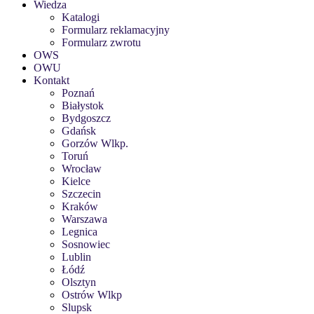
Wiedza
Katalogi
Formularz reklamacyjny
Formularz zwrotu
OWS
OWU
Kontakt
Poznań
Białystok
Bydgoszcz
Gdańsk
Gorzów Wlkp.
Toruń
Wrocław
Kielce
Szczecin
Kraków
Warszawa
Legnica
Sosnowiec
Lublin
Łódź
Olsztyn
Ostrów Wlkp
Slupsk