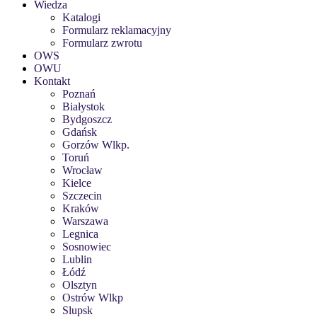
Wiedza
Katalogi
Formularz reklamacyjny
Formularz zwrotu
OWS
OWU
Kontakt
Poznań
Białystok
Bydgoszcz
Gdańsk
Gorzów Wlkp.
Toruń
Wrocław
Kielce
Szczecin
Kraków
Warszawa
Legnica
Sosnowiec
Lublin
Łódź
Olsztyn
Ostrów Wlkp
Slupsk