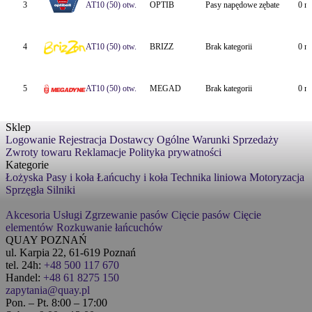
3
AT10 (50) otw.
OPTIB
Pasy napędowe zębate
0 m
4
AT10 (50) otw.
BRIZZ
Brak kategorii
0 m
5
AT10 (50) otw.
MEGAD
Brak kategorii
0 m
Sklep
Logowanie
Rejestracja
Dostawcy
Ogólne Warunki Sprzedaży
Zwroty towaru
Reklamacje
Polityka prywatności
Kategorie
Łożyska
Pasy i koła
Łańcuchy i koła
Technika liniowa
Motoryzacja
Sprzęgła
Silniki
Akcesoria
Usługi
Zgrzewanie pasów
Cięcie pasów
Cięcie
elementów
Rozkuwanie łańcuchów
QUAY POZNAŃ
ul. Karpia 22, 61-619 Poznań
tel. 24h:
+48 500 117 670
Handel:
+48 61 8275 150
zapytania@quay.pl
Pon. – Pt. 8:00 – 17:00