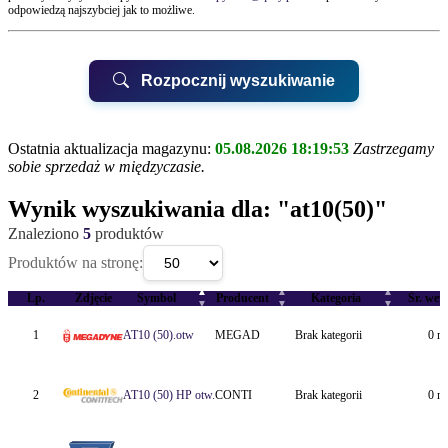
odpowiedzą najszybciej jak to możliwe.
Rozpocznij wyszukiwanie
Ostatnia aktualizacja magazynu:
05.08.2026 18:19:53
Zastrzegamy
sobie sprzedaż w międzyczasie.
UWAGA!
Wynik wyszukiwania dla:
"at10(50)"
Znaleziono
5
produktów
Biurem Obsługi Klienta QUAY
Produktów na stronę:
▲
▲
▲
QUAY Suchy Las, ul.Kwarcowa 6
Lp.
Zdjęcie
Symbol
Producent
Kategoria
Śr. wew
▼
▼
▼
QUAY Poznań, ul.Karpia 22
1
AT10 (50).otw
MEGAD
Brak kategorii
0 m
2
AT10 (50) HP otw.
CONTI
Brak kategorii
0 m