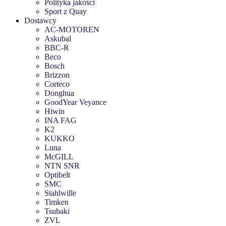
Polityka jakości
Sport z Quay
Dostawcy
AC-MOTOREN
Askubal
BBC-R
Beco
Bosch
Brizzon
Corteco
Donghua
GoodYear Veyance
Hiwin
INA FAG
K2
KUKKO
Luna
McGILL
NTN SNR
Optibelt
SMC
Stahlwille
Timken
Tsubaki
ZVL