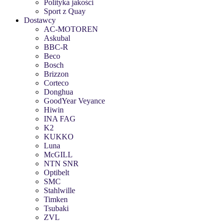
Polityka jakości
Sport z Quay
Dostawcy
AC-MOTOREN
Askubal
BBC-R
Beco
Bosch
Brizzon
Corteco
Donghua
GoodYear Veyance
Hiwin
INA FAG
K2
KUKKO
Luna
McGILL
NTN SNR
Optibelt
SMC
Stahlwille
Timken
Tsubaki
ZVL