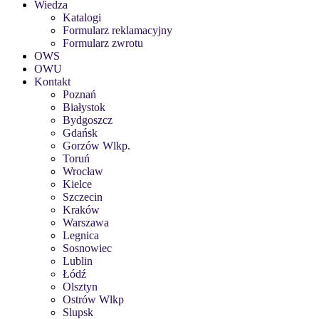
Wiedza
Katalogi
Formularz reklamacyjny
Formularz zwrotu
OWS
OWU
Kontakt
Poznań
Białystok
Bydgoszcz
Gdańsk
Gorzów Wlkp.
Toruń
Wrocław
Kielce
Szczecin
Kraków
Warszawa
Legnica
Sosnowiec
Lublin
Łódź
Olsztyn
Ostrów Wlkp
Slupsk