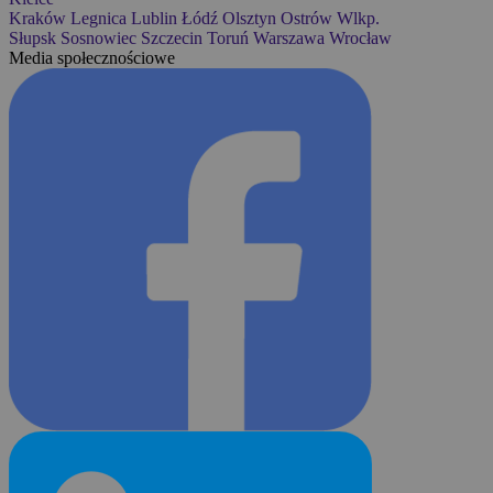
Kraków
Legnica
Lublin
Łódź
Olsztyn
Ostrów Wlkp.
Słupsk
Sosnowiec
Szczecin
Toruń
Warszawa
Wrocław
Media społecznościowe