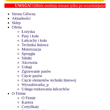
UWAGA!
Odbiór osobisty towaru tylko po wcześniejszym ustal
Strona Główna
Aktualności
Sklep
Oferta
Łożyska
Pasy i koła
Łańcuchy i koła
Technika liniowa
Motoryzacja
Sprzęgła
Silniki
Akcesoria
Usługi
Zgrzewanie pasów
Cięcie pasów
Cięcie elementów techniki liniowej
Wyszukiwarka_p
Usługa rozkuwania łańcuchów
O Firmie
O Firmie
Kariera
Certyfikaty