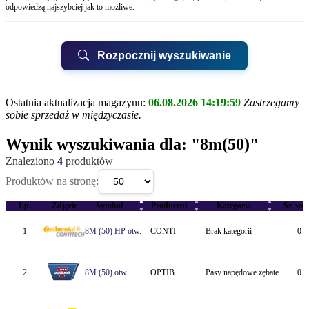
odpowiedzą najszybciej jak to możliwe.
Rozpocznij wyszukiwanie
Ostatnia aktualizacja magazynu:
06.08.2026 14:19:59
Zastrzegamy
sobie sprzedaż w międzyczasie.
UWAGA!
Wynik wyszukiwania dla:
"8m(50)"
Znaleziono
4
produktów
Biurem Obsługi Klienta QUAY
Produktów na stronę:
▲
▲
▲
QUAY Suchy Las, ul.Kwarcowa 6
Lp.
Zdjęcie
Symbol
Producent
Kategoria
Śr. wew
▼
▼
▼
QUAY Poznań, ul.Karpia 22
1
8M (50) HP otw.
CONTI
Brak kategorii
0 
2
8M (50) otw.
OPTIB
Pasy napędowe zębate
0 