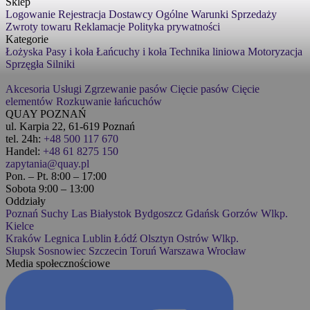
Sklep
Logowanie
Rejestracja
Dostawcy
Ogólne Warunki Sprzedaży
Zwroty towaru
Reklamacje
Polityka prywatności
Kategorie
Łożyska
Pasy i koła
Łańcuchy i koła
Technika liniowa
Motoryzacja
Sprzęgła
Silniki
Akcesoria
Usługi
Zgrzewanie pasów
Cięcie pasów
Cięcie
elementów
Rozkuwanie łańcuchów
QUAY POZNAŃ
ul. Karpia 22, 61-619 Poznań
tel. 24h:
+48 500 117 670
Handel:
+48 61 8275 150
zapytania@quay.pl
Pon. – Pt. 8:00 – 17:00
Sobota 9:00 – 13:00
Oddziały
Poznań
Suchy Las
Białystok
Bydgoszcz
Gdańsk
Gorzów Wlkp.
Kielce
Kraków
Legnica
Lublin
Łódź
Olsztyn
Ostrów Wlkp.
Słupsk
Sosnowiec
Szczecin
Toruń
Warszawa
Wrocław
Media społecznościowe