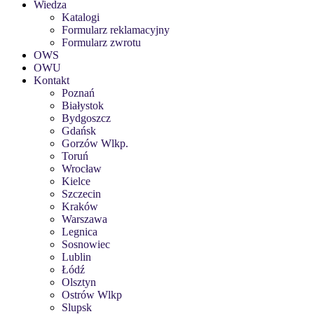
Wiedza
Katalogi
Formularz reklamacyjny
Formularz zwrotu
OWS
OWU
Kontakt
Poznań
Białystok
Bydgoszcz
Gdańsk
Gorzów Wlkp.
Toruń
Wrocław
Kielce
Szczecin
Kraków
Warszawa
Legnica
Sosnowiec
Lublin
Łódź
Olsztyn
Ostrów Wlkp
Slupsk