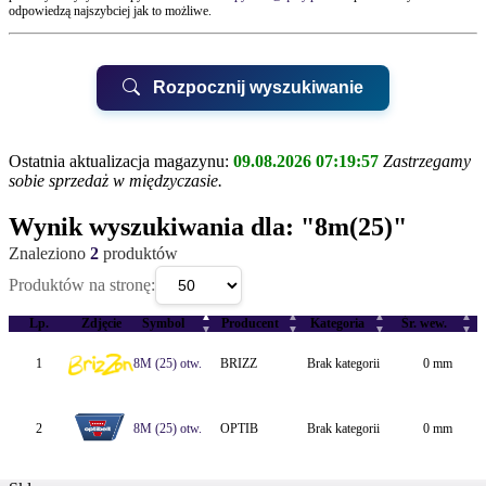
odpowiedzą najszybciej jak to możliwe.
Rozpocznij wyszukiwanie
Ostatnia aktualizacja magazynu:
09.08.2026 07:19:57
Zastrzegamy
sobie sprzedaż w międzyczasie.
UWAGA!
Wynik wyszukiwania dla:
"8m(25)"
Znaleziono
2
produktów
Biurem Obsługi Klienta QUAY
Produktów na stronę:
▲
▲
▲
▲
QUAY Suchy Las, ul.Kwarcowa 6
Lp.
Zdjęcie
Symbol
Producent
Kategoria
Śr. wew.
▼
▼
▼
▼
QUAY Poznań, ul.Karpia 22
1
8M (25) otw.
BRIZZ
Brak kategorii
0 mm
2
8M (25) otw.
OPTIB
Brak kategorii
0 mm