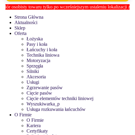
ór osobisty towaru tylko po wcześniejszym ustaleniu lokalizacji z
Biu
Strona Główna
Aktualności
Sklep
Oferta
Łożyska
Pasy i koła
Łańcuchy i koła
Technika liniowa
Motoryzacja
Sprzęgła
Silniki
Akcesoria
Usługi
Zgrzewanie pasów
Cięcie pasów
Cięcie elementów techniki liniowej
Wyszukiwarka_p
Usługa rozkuwania łańcuchów
O Firmie
O Firmie
Kariera
Certyfikaty