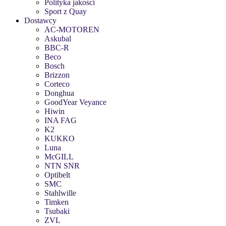
Polityka jakości
Sport z Quay
Dostawcy
AC-MOTOREN
Askubal
BBC-R
Beco
Bosch
Brizzon
Corteco
Donghua
GoodYear Veyance
Hiwin
INA FAG
K2
KUKKO
Luna
McGILL
NTN SNR
Optibelt
SMC
Stahlwille
Timken
Tsubaki
ZVL