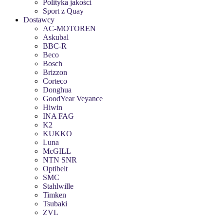
Polityka jakości
Sport z Quay
Dostawcy
AC-MOTOREN
Askubal
BBC-R
Beco
Bosch
Brizzon
Corteco
Donghua
GoodYear Veyance
Hiwin
INA FAG
K2
KUKKO
Luna
McGILL
NTN SNR
Optibelt
SMC
Stahlwille
Timken
Tsubaki
ZVL