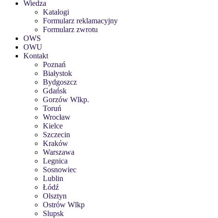
Wiedza
Katalogi
Formularz reklamacyjny
Formularz zwrotu
OWS
OWU
Kontakt
Poznań
Białystok
Bydgoszcz
Gdańsk
Gorzów Wlkp.
Toruń
Wrocław
Kielce
Szczecin
Kraków
Warszawa
Legnica
Sosnowiec
Lublin
Łódź
Olsztyn
Ostrów Wlkp
Slupsk