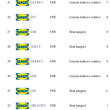
25
1215 KC3
SNR
Łożyska kulkowe wahliwe
75
26
1217
SNR
Łożyska kulkowe wahliwe
85
27
1218
SNR
Brak kategorii
90
28
1218 C3
SNR
Brak kategorii
90
29
1218 KC3
SNR
Łożyska kulkowe wahliwe
90
30
1219
SNR
Łożyska kulkowe wahliwe
95
31
1222
SNR
Brak kategorii
11
32
1305 G15C3
SNR
Brak kategorii
0