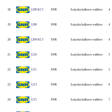
18
1208 KC3
SNR
Łożyska kulkowe wahliwe
40
19
1209
SNR
Łożyska kulkowe wahliwe
45
20
1209 KC3
SNR
Łożyska kulkowe wahliwe
45
21
1210
SNR
Łożyska kulkowe wahliwe
50
22
1211
SNR
Łożyska kulkowe wahliwe
55
23
1213
SNR
Łożyska kulkowe wahliwe
65
24
1215
SNR
Łożyska kulkowe wahliwe
75