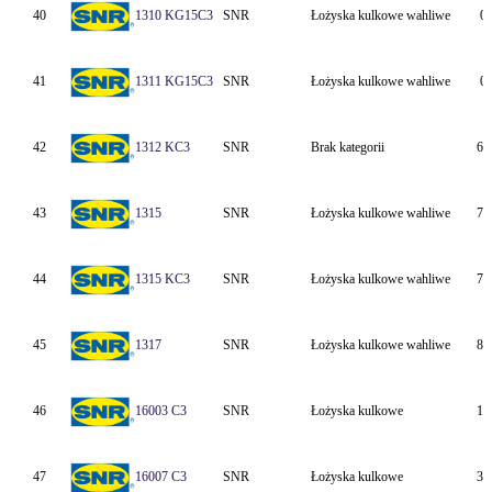
40
1310 KG15C3
SNR
Łożyska kulkowe wahliwe
0
41
1311 KG15C3
SNR
Łożyska kulkowe wahliwe
0
42
1312 KC3
SNR
Brak kategorii
60
43
1315
SNR
Łożyska kulkowe wahliwe
75
44
1315 KC3
SNR
Łożyska kulkowe wahliwe
75
45
1317
SNR
Łożyska kulkowe wahliwe
85
46
16003 C3
SNR
Łożyska kulkowe
17
47
16007 C3
SNR
Łożyska kulkowe
35