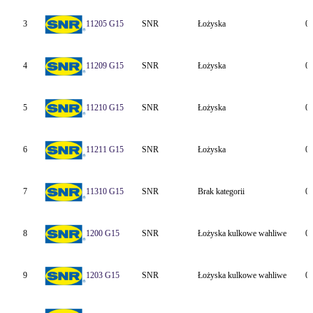
3
11205 G15
SNR
Łożyska
0
4
11209 G15
SNR
Łożyska
0
5
11210 G15
SNR
Łożyska
0
6
11211 G15
SNR
Łożyska
0
7
11310 G15
SNR
Brak kategorii
0
8
1200 G15
SNR
Łożyska kulkowe wahliwe
0
9
1203 G15
SNR
Łożyska kulkowe wahliwe
0