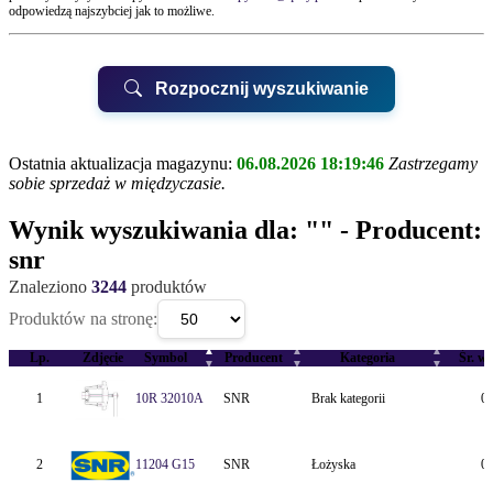
odpowiedzą najszybciej jak to możliwe.
Rozpocznij wyszukiwanie
Ostatnia aktualizacja magazynu:
06.08.2026 18:19:46
Zastrzegamy
sobie sprzedaż w międzyczasie.
UWAGA!
Wynik wyszukiwania dla:
""
- Producent:
snr
Znaleziono
3244
produktów
Biurem Obsługi Klienta QUAY
Produktów na stronę:
QUAY Suchy Las, ul.Kwarcowa 6
QUAY Poznań, ul.Karpia 22
▲
▲
▲
Lp.
Zdjęcie
Symbol
Producent
Kategoria
Śr. we
▼
▼
▼
1
10R 32010A
SNR
Brak kategorii
0
2
11204 G15
SNR
Łożyska
0